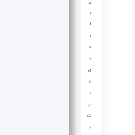
ی
ب
ا
ب
چ
ه‌
ی
ک
و
چ
ک
چ