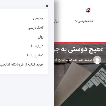
×
خرید
درباره
تماس
کتاب از
عمومی
درسی
زبان
ما
با ما
فروشگاه
کمک‌درسی
کتابچی
زبان
درباره ما
وستی به جز کوهستان» نیست!
تماس با ما
 :
علی علیرضایی
تاریخ انتشار : آبان 28, 1400
0 دیدگاه
خرید کتاب از فروشگاه کتابچی