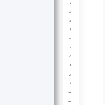
ن
د
م
ا
ه
ه‌
ش
ا
ن
ن
ش
س