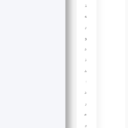
ت
ه
ب
و
د
ن
د
؛
د
ر
م
ی