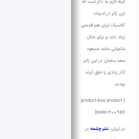
ازم به ذکر است که
ر در ادبیات
 ایران هم قدمتی
ارد و برای مثال
ی مانند مسعود
مان در این ژانر،
ادی را خلق کرده
[product-box pro
code=20
ان،
نشر چشمه
در