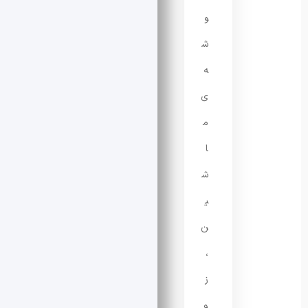
و
ش
ه‌
ی
م
ا
ش
ی
ن
،
ز
و