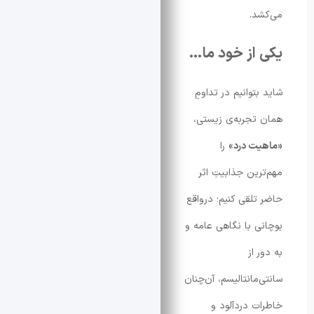
.
از خود ما…
وانیم در تداومِ
جربه‌ی زیستی،
ت درد»
را
ین جذابیتِ اثر
لقی کنیم؛ درواقع
 با نگاهی عامه و
از
مانتالیسم، آن‌چنان
 دردآلود و