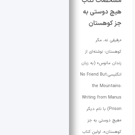
صات کتاب
دوستی به
وهستان
 نه، مگر
ن: نوشته‌ای از
مانوس» (به زبان
انگلیسی:No Friend But
the Mount
Writing from 
Prison) با نام دیگر
دوستی به جز
ن»، اولین کتاب