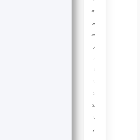
ج
ی
س
ر
ی
ل
ا
ن
ک
ا
ی