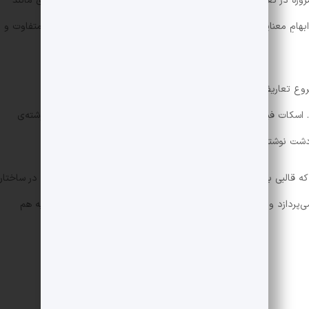
وزه در تعریف رمان مدرن که از فلسفه‌ی هنر نشأت می‌گیرد، عناصری مانند
ابهامِ معنایی در اولویت قرار دارند که با تعریف ساده‌ی اولیه‌ی رمان متفاوت و
ع تعاریف جدید رمان عبارت‌اند از:
کات فیتزجرالد، لولیتا نوشته‌ی ولادیمیر ناباکوف،
خشم و هیاهو
نوشته‌ی
دشت نوشته‌ی جی‌. دی. سالینجر و… .
ه قالبی به نام «ضدرمان» خلق شد. ضدرمان برخلاف رمان کلاسیک در ساختار
ردازد و وجود قهرمان و روند منطقی سلسله‌ی حوادث داستان را به هم