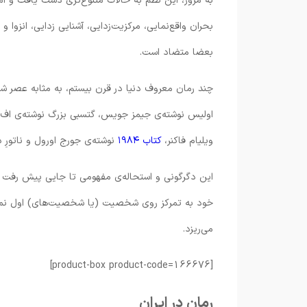
به مرور، این نظم به حالات متنوع‌تری دست یافت و امر
بحران واقع‌نمایی، مرکزیت‌زدایی، آشنایی زدایی، انزوا و 
بعضا متضاد است.
چند رمان معروف دنیا در قرن بیستم، به مثابه عصر شرو
اولیس نوشته‌ی جیمز جویس، گتسبی بزرگ نوشته‌ی اف. اس
ویلیام فاکنر،
کتاب ۱۹۸۴
نوشته‌ی جورج اورول و ناتورِ 
این دگرگونی و استحاله‌ی مفهومی تا جایی پیش رفت ک
خود به تمرکز روی شخصیت (یا شخصیت‌های) اول نمی‌پ
می‌ریزد.
[product-box product-code=166676]
رمان در ایران