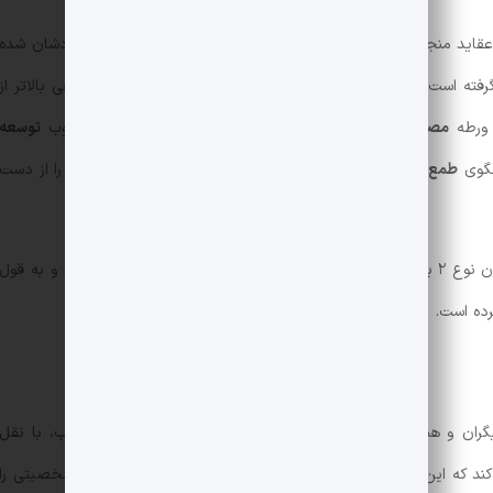
اید منجر به ایجاد یک انتظار غیرواقعی در انسان‌ها نسبت به خودشان شده
گرفته است و ما در دام یک
رقابت
بی‌پایان برای رسیدن به جایگاهی بالاتر از
ه ورطه
مصرف‌گرایی
انداخته و
فردگرایی
، منجر به ایجاد سیکل معیوب
توسعه
خگوی
طمع
آدمی نیست و او را راضی نمی‌کند. ما
آرامش
و
شخصیت
را از دست
این رویکرد، بندهای محدودیت را از دست و پای انسان نوع ۲ برداشته و او را آزاد کرده، اما فروتنی و تواضع را از او گرفته و به قول
ده است.
ان و هم در برابر خود، برای پذیرش و اصلاح ضعف‌هایمان. کتاب، با نقل
ف از شخصیت‌های نوع ۲، ثابت می‌کند که این افراد وجود دارند و می‌توان با تمرین‌ و تلاش، چنین شخصیتی را