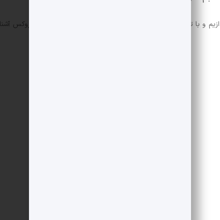
زیم و با تحولات شخصیت انسان در بستر تاریخ به روایت دیوید بروکس آشنا