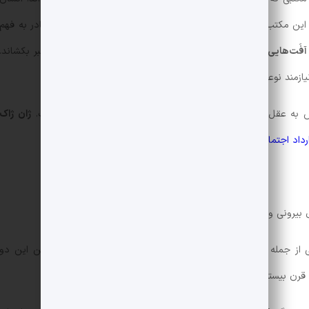
. این مکتب به توانایی تفکر انسان به دیده تردید می‌نگرد و او را قادر به فهم
آفَت‌هایی
درون انسان وجود دارد که می‌تواند او را به غرور و تکبر بکشاند.
یازمند نوعی وابستگی به
جامعه
،
نهادها
و
معنویت
است.
 به عقل‌گراییِ عصر روشنگری و خشکیِ دوران کلاسیک شکل گرفت.
ژان ژاک
رداد اجتماعی
خود نوشت:
بیرونی و آداب و رسوم اجتماعی، اعتمادی ندارد.
گی از جمله فلسفه، سیاست، هنر و ادبیات بروز کرد و کشمکش‌ها بین این دو
ط قرن بیستم که رمانتیست‌ها دست بالا را از آن خود کردند.