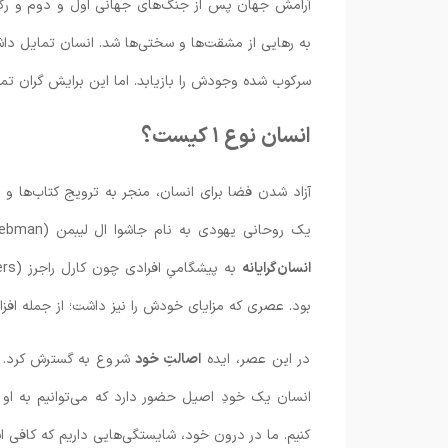
به رهایی از مشقت‌ها و سختی‌ها شد. انسان تمایل داش
سرکوب شده وجودش را بازیابد. اما این برایش گران تم
انسان نوع ۱ کیست؟
آزاد شدن فضا برای انسان، منجر به ترویج کتاب‌ها و
یک روحانی یهودی به نام جاشوا ال لیبمن (Joshua L. Liebman) کتابی را با عنوان آرامش ذهن منتشر کرد. سپس
انسان‌گرایانه‌
به پیشگامیِ افرادی چون کارل راجرز (Carl Rogers) مُهر تاییدی بر نیکی انسان‌ها زد. عصر
بود. عصری که مزایای خودش را نیز داشت؛ از جمله اف
در این عصر، ایده
اصالتِ خود
شروع به گسترش کرد. م
انسان یک خودِ اصیل حضور دارد که می‌توانیم به او
کنیم. ما در درون خود، شایستگی‌هایی داریم که کافی اس