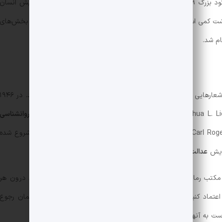
آرامش جهان پس از جنگ‌های جهانی اول و دوم و رکود بزرگ ۱۹۲۹ از یک سو و رشد تکنولوژی از سوی دیگر منجر به گرایش انسان
ت کمی استراحت کند و خود را از بند گناه و محدودیت، آزاد سازد و بخش‌های
ام شد.
 شعارهایی شد که
عزت نفس
و دوست داشتن خود را تبلیغ می‌کردند. در ۱۹۴۶
روانشناسی
احترام به نفس
شروع شده
زایش
عدالت اجتماعی
و
آزادی
بیشتر برای زنان و سایر اقشار محروم.
کتب رمانتیسم به خلاف آموزه‌های سخت‌گیرانه گذشته، معتقد بود درون هر
 اعتماد کنیم. ما برای تشخیص درست و غلط می‌توانیم به احساساتمان رجوع
ت به آنها مجالِ بروز بدهیم.