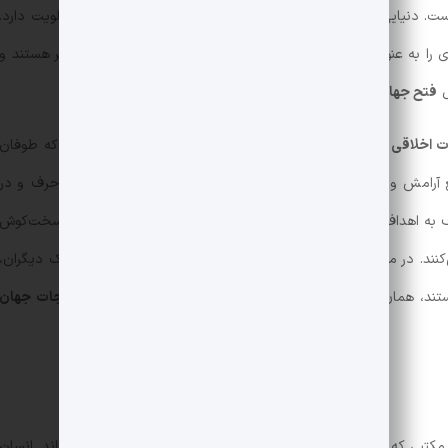
پول
،
مادیات
،
موفقیت
،
رقابت
و
پیشرفت
در آن اولویت دارد.
ی را به عنوان الگو معرفی می‌کند که رزومه قوی‌تری دارند، ثروتمندتر هستند و
ل
فتح جهان
هستند.
 اخلاقی
و
انسجام درونی
هستند. شخصیت‌هایی محکم و مصمم که طوفان
 آرامش و اطمینان قلبی بوده و با وجود مهربانی و خوشرویی، کم حرف و در
 به اهداف والای‌شان است و به دنبال جلب توجه دیگران نیستند. سخت‌کوش
کنند. در مواجهه با توهین و ناسزا، متین و باوقار هستند و با تحریک دیگران،
ند، همان‌هایی‌اند که کارها را به سرانجام می‌رسانند و به دنبال
نجات جهان
 مکتبی که به نفس انسان مشکوک است و پرورش را امری لازم می‌داند. انسان