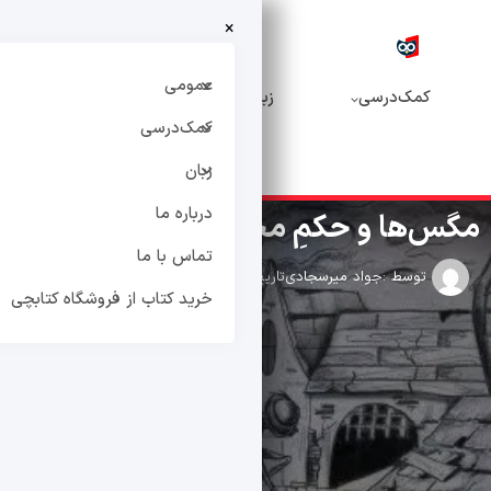
×
خرید
درباره
تماس
کتاب از
عمومی
‌درسی
زبان
ما
با ما
فروشگاه
کمک‌درسی
کتابچی
زبان
درباره ما
ا و حکمِ محکومیت به آزادی
تماس با ما
ط :
جواد میرسجادی
تاریخ انتشار : آبان 6, 1399
0 دیدگاه
خرید کتاب از فروشگاه کتابچی