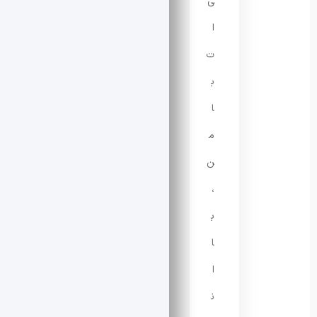
ی‌
ا
ت
ب
ا
م
ن
،
ب
ا
ا
ن