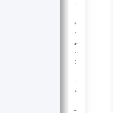
د
ا
ش
ت
ی
؟
(
ا
ن
د
ی
ش