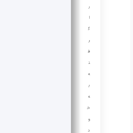
ر
ا
گ
ر
ف
ت
ه
ب
ه
خ
و
د