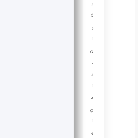
ی
گ
ر
ا
ن
،
د
ا
م
نِ
ا
و