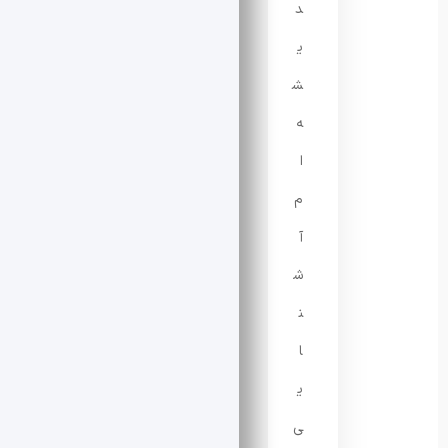
د
ی
ش
ه‌
ا
م
آ
ش
ن
ا
ی
ی