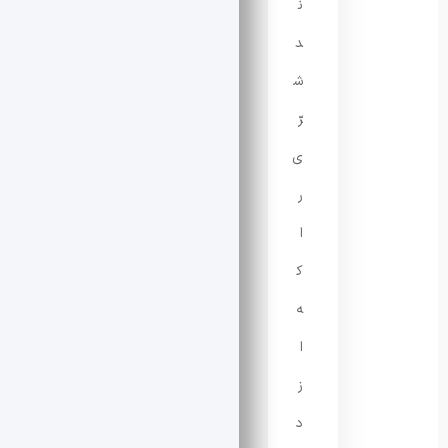
ن
د
ش
رّ
ی
ر
ا
ک
ه
ا
ز
د