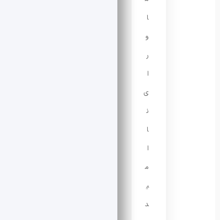
ا
و
ر
ا
ی
ن
ا
ا
م
ی
د