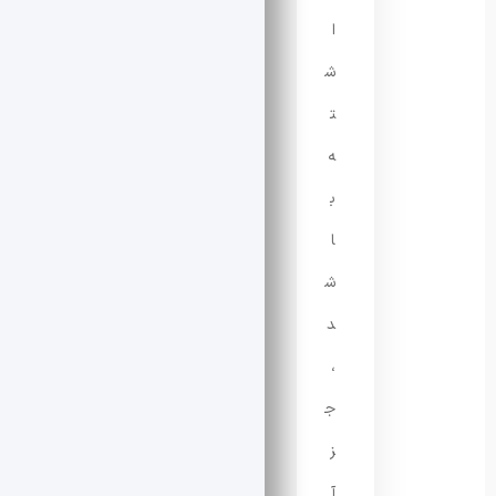
ا
ش
ت
ه
ب
ا
ش
د
،
ج
ز
آ