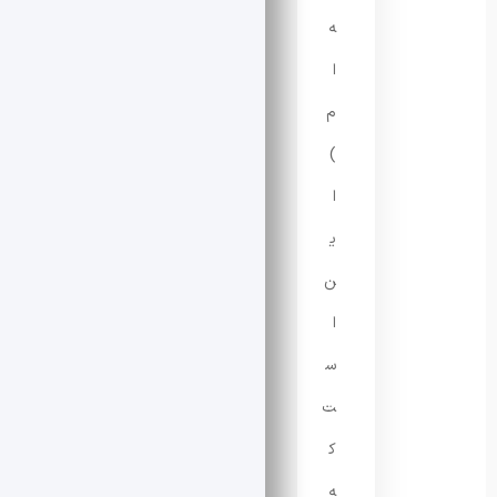
ه‌‌
ا
م
)
ا
ی
ن
ا
س
ت
ک
ه