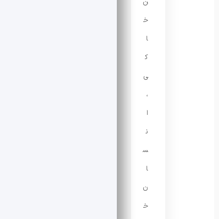
ن
خ
ا
ک
ی
،
ا
ن
س
ا
ن
خ