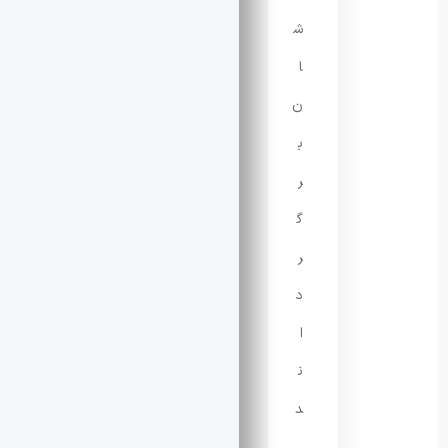
ش
ا
ن
ب
ر
گ
ر
د
ا
ن
د
.