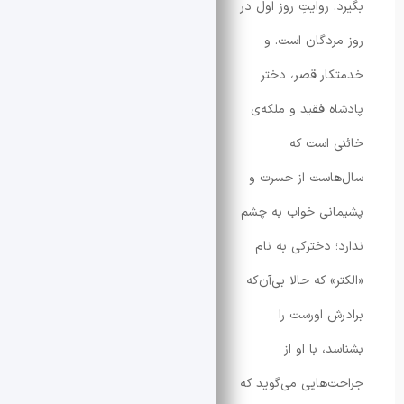
 روایتِ روز اول در
ردگان است. و
ار قصر، دختر
ه فقید و ملکه‌ی
 است که
است از حسرت و
نی خواب به چشم
؛ دخترکی به نام
» که حالا بی‌آن‌که
ش اورست را
، با او از
‌هایی می‌گوید که