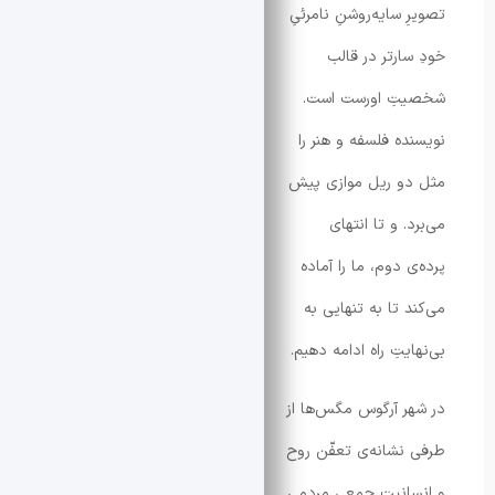
 سایه‌روشنِ نامرئیِ
ارتر در قالب
تِ اورست است.
ده فلسفه و هنر را
و ریل موازی پیش
. و تا انتهای
 دوم، ما را آماده
 تا به تنهایی به
یتِ راه ادامه دهیم.
ر آرگوس مگس‌ها از
نشانه‌ی تعفّن روح
انیتِ جمعیِ مردمی