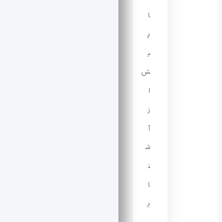
ا
پ
ی
ش
ا
ز
آ
ش
ن
ا
ی