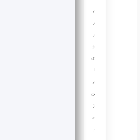
ب
ر
ر
و
ی
ا
ی
ن
ز
م
ی