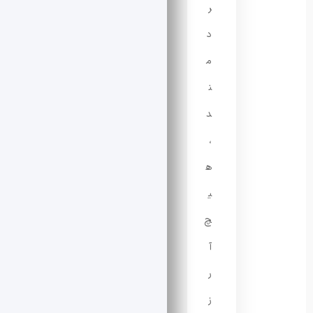
ر
د
م
ن
د
،
ه
ی
چ
آ
ر
ز