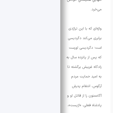
ی که با این تراژدی
ی می‌کند دگردیسی
دگردیسی اورست
 از پانزده سال به
ه غریبش برگشته تا
ید حمایت مردم
، انتقام پدرش
ون را از قاتل او و
ه فعلی، «اژیست»،