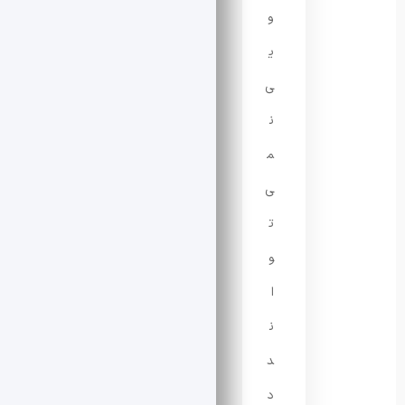
و
ی
ی
ن
م
ی‌
ت
و
ا
ن
د
د