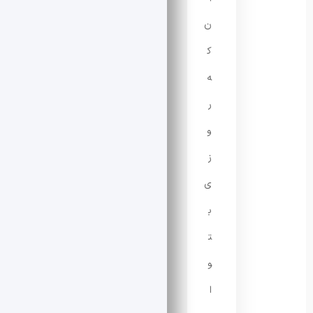
ن
ک
ه
ر
و
ز
ی
ب
ت
و
ا