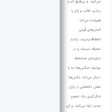
رد. و بی‌هیچ کم و
 قالب و ژانر را
تا می‌کند؛
های فُرمی
‌پذیرند، یک‌بار
نیستند و در
ای صحنه‌ها،
ِ «مگس‌ها» ما را
 می‌کند؛ مگس‌ها
که‌هایی از پازلِ
یریِ یک تصویرِ
یفا می‌کنند. و آن،