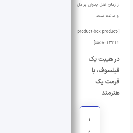
ان قتل پدرش بر دل
نده است.
[product-box prod
code=13
هیبت یک
وف، با
ت یک
مند
آ
ی