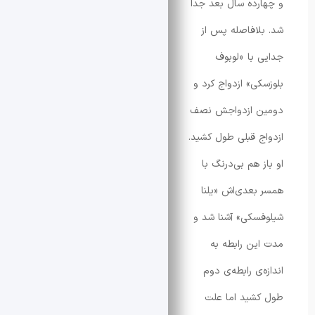
رده سال بعد جدا
لافاصله پس از
 با «لوبوف
کی» ازدواج کرد و
ن ازدواجش نصف
ج قبلی طول کشید.
 هم بی‌درنگ با
بعدی‌اش «یلنا
سکی» آشنا شد و
ین رابطه به
‌ی رابطه‌ی دوم
شید اما علت