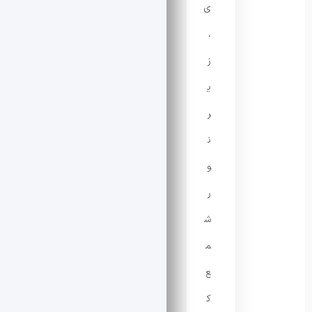
ی
،
ز
ی
ر
ن
و
ر
ش
م
ع
ک