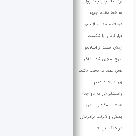
ا ناچارا چند روزی
 مقدم جبهه
ه شد. او از جبهه
کرد و با شکست
سفید از انقلابیون
مجبور شد تا آخر
عصا به دست باشد.
باوجود عدم
گی‌اش به دو جناح،
ت مذهبی بودن
و شرکت برادرانش
گ، توسط