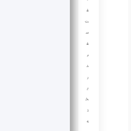
ف
ت
س
ف
ی
د
ر
ی
خ
ت
ه