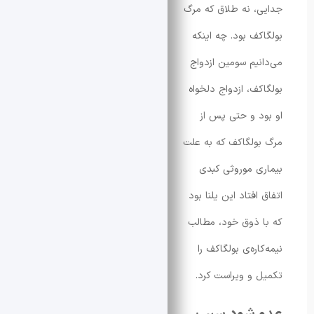
، نه طلاق که مرگ
کف بود. چه اینکه
نیم سومین ازدواج
کف، ازدواج دلخواه
د و حتی پس از
ولگاکف که به علت
ی موروثی کبدی
افتاد این یلنا بود
 ذوق خود، مطالب
اره‌ی بولگاکف را
 و ویراست کرد.