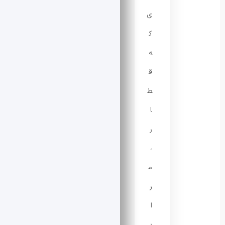
ی
ک
ه
ق
ط
ا
ر
،
م
ر
ا
ب