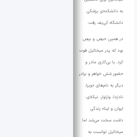
نشکده‌ی پزشکی
اه کی‌یف رفت.
مین حیص و بیص
ه پدر میخائیل فوت
ا بی‌کاری مادر و
شش خواهر و برادر
ه نام‌های «ویرا،
، واراوار، نیکلای،
و لینا» زندگی
سخت می‌شد اما
یل توانست به