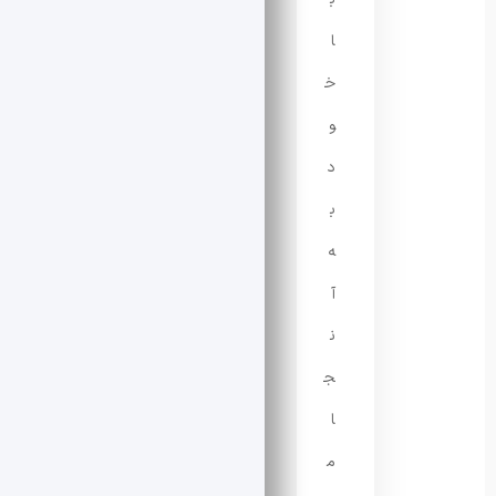
ا
خ
و
د
ب
ه
آ
ن
ج
ا
م