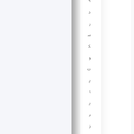
۹
د
ر
س
ک
و
ت
پ
ا
ی
ی
ز