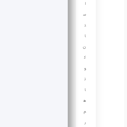
ا
س
ت
ا
ن
ک
و
ت
ا
ه
م
ر