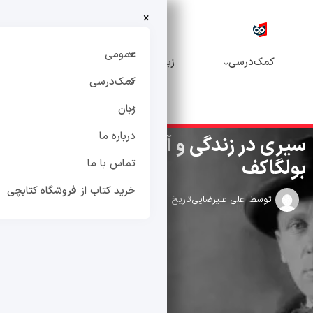
×
خرید
درباره
تماس
کتاب از
عمومی
‌درسی
زبان
ما
با ما
فروشگاه
کمک‌درسی
کتابچی
زبان
درباره ما
ر زندگی و آثار میخائیل
کف
تماس با ما
خرید کتاب از فروشگاه کتابچی
ط :
علی علیرضایی
تاریخ انتشار : آذر 30, 1399
0 دیدگاه