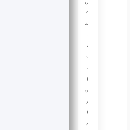
ی‌
ک
ش
ا
ن
د
،
آ
ن
ر
ا
ب