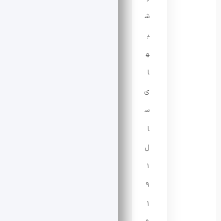
ش
ب
ه
ا
ی
س
ا
ل
۱
۹
۱