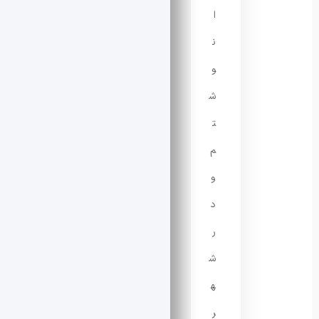
ا
ن
و
ش
ت
م
و
د
ر
ش
ه
ر