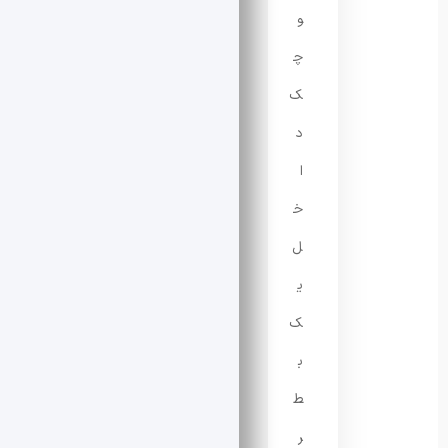
و
چ
ک
د
ا
خ
ل
ی
ک
ب
ط
ر