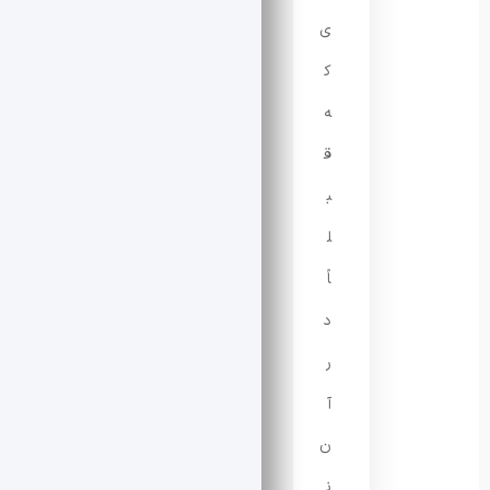
ی
ک
ه
ق
ب
ل
اً
د
ر
آ
ن
ن