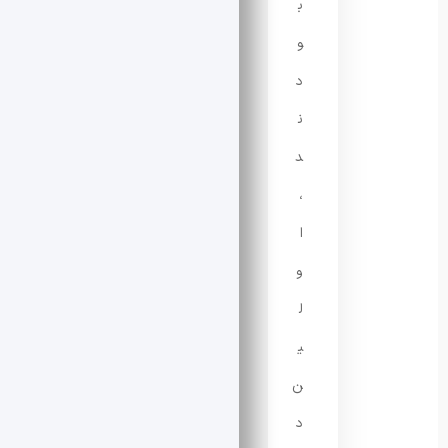
ب
و
د
ن
د
،
ا
و
ل
ی
ن
د