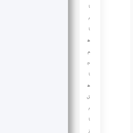
ا
ب
ا
ه
م
ج
ا
ه
ل‌
ب
ا
ز