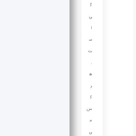
گ
ی
ا
س
ت
.
ه
ر
ک
س
م
ی‌