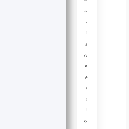
س
ت
،
ا
ی
ن
ه
م
ب
ر
ا
ی