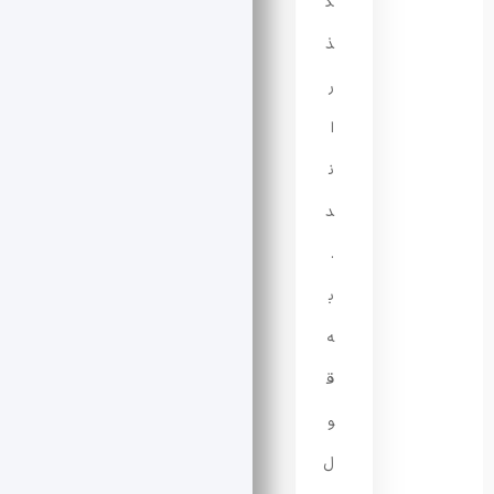
گ
ذ
ر
ا
ن
د
.
ب
ه
ق
و
ل