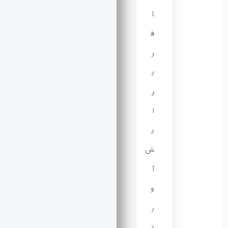
ا
ف
ر
ب
ر
ا
ی
ش
آ
و
ر
د