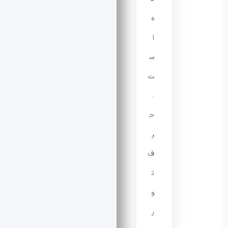
ه
ا
س
ت
.
ح
ر
ف
ت
و
ر