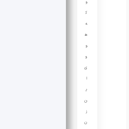
و
ک
ه
ه
و
و
ی
ا
ی
ن
ز
ن