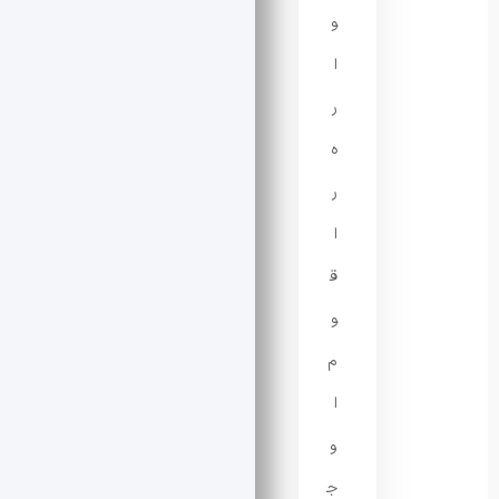
و
ا
ر
ه
ر
ا
ق
و
م
ا
و
ج