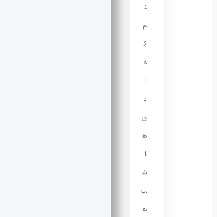
ن
م
ک
ه
ا
ی
ن‌
ه
ا
ش
ب‌
ه