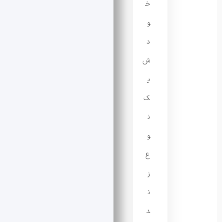
خ
و
د
ش
ی
ک
ن
و
ع
ز
ن
د