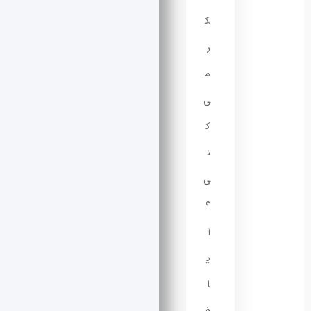
ک
ر
م
ی‌
ک
ن
ی
؟
آ
ی
ا