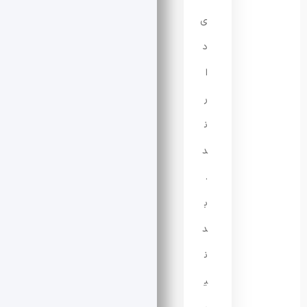
ی
د
ا
ر
ن
د
.
ب
د
ن
ی