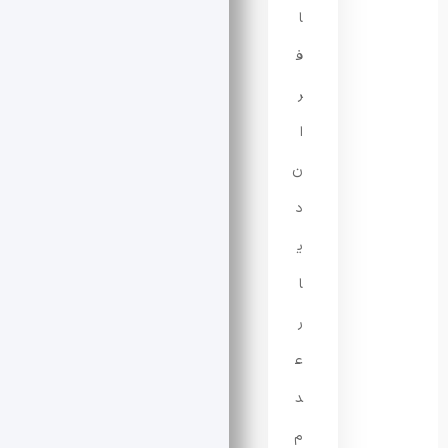
ا
ف
ر
ا
ن
د
ی
ا
ر
ع
د
م