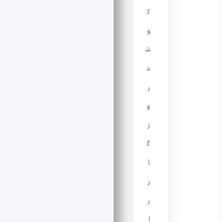
ک
و
ش
د
ر
و
ز
گ
ا
ر
ر
ا