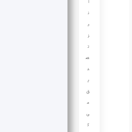
ا
ن
ی
ز
ت
ص
د
ی
ق
م
ی‌
ک