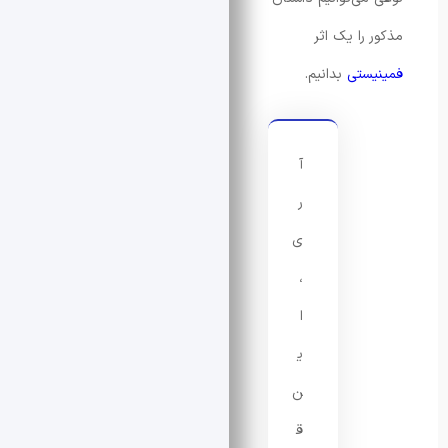
را یک اثر
ستی
بدانیم.
آ
ر
ی
،
ا
ی
ن
ق