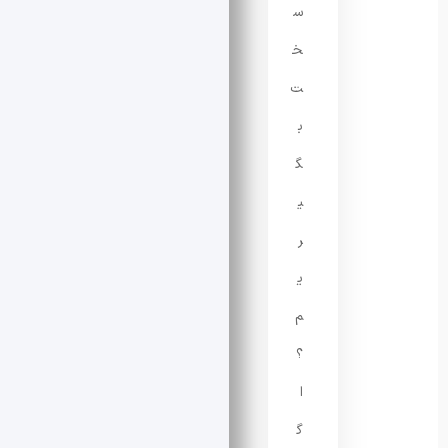
س
خ
ت
ب
گ
ی
ر
ی
م
؟
ا
گ