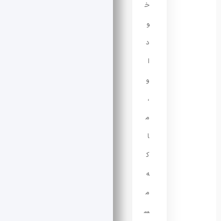
خ
و
د
ا
و
،
م
ا
ک
ه
م
س