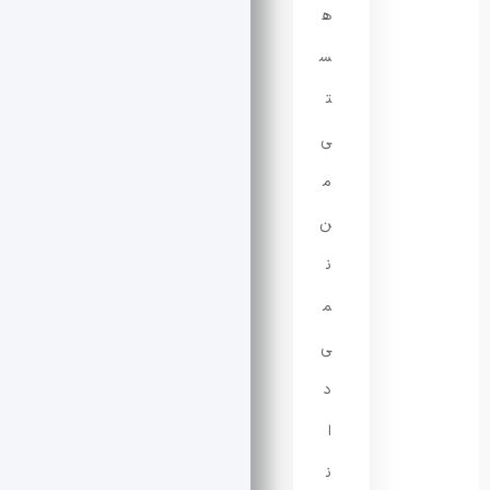
ه
س
ت
ی
م
ن
ن
م
ی‌
د
ا
ن