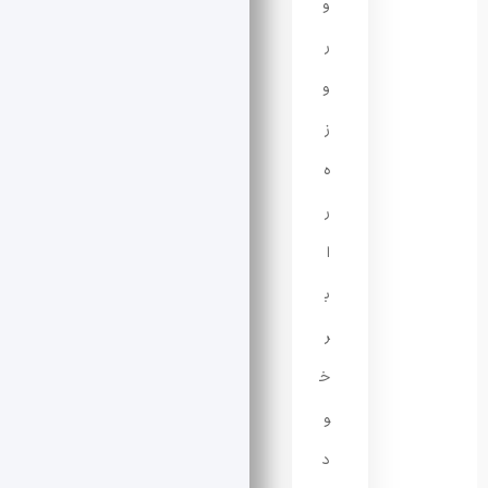
و
ر
و
ز
ه
ر
ا
ب
ر
خ
و
د