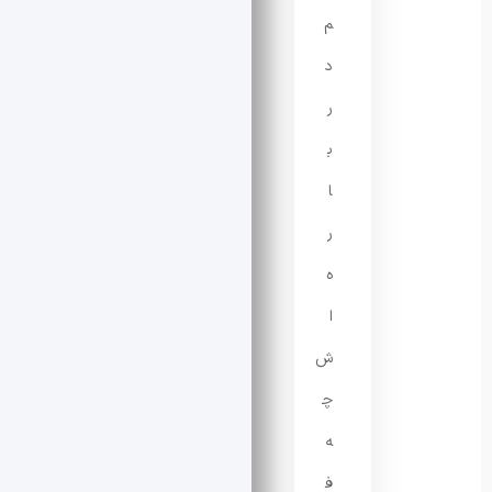
م
د
ر
ب
ا
ر
ه‌
ا
ش
چ
ه
ف