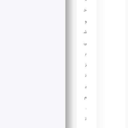
خ
و
ش
ی
ب
ز
ن
ی
م
.
ت