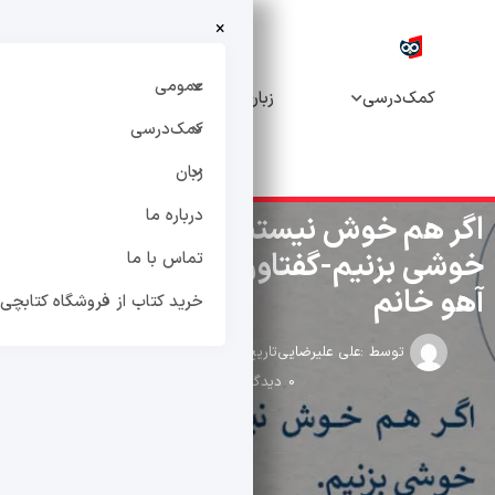
×
خرید
درباره
تماس
کتاب از
عمومی
درسی
زبان
ما
با ما
فروشگاه
کمک‌درسی
کتابچی
زبان
درباره ما
 خوش نیستیم، باید خود را به
زنیم-گفتاورد از کتاب شوهر
تماس با ما
نم
خرید کتاب از فروشگاه کتابچی
توسط :
علی علیرضایی
تاریخ انتشار : خرداد 17, 1400
0 دیدگاه