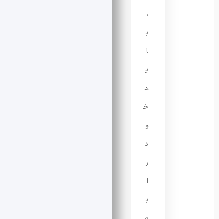
،
ب
ا
ی
د
خ
و
د
ر
ا
ب
ه