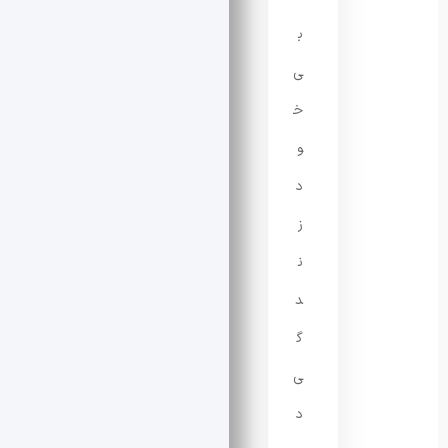
ب
ی‌
خ
و
د
ز
ن
د
گ
ی
د