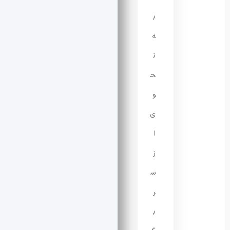
ب
ه
ن
ح
و
ی
ا
ز
س
ر
ب