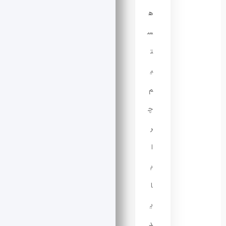
ه
س
ت
ی
م
چ
ر
ا
ب
ا
ی
د