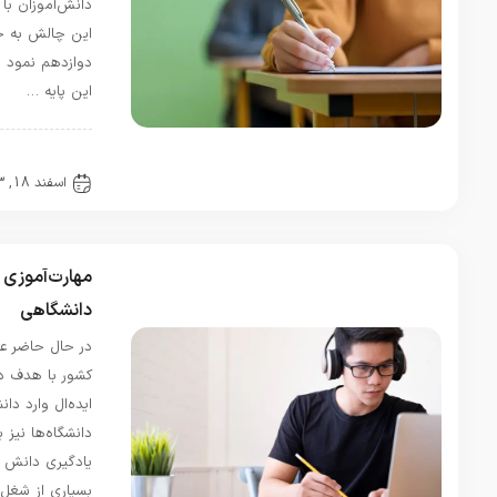
دانش‌آموزان با آن روبه‌رو هستند.
این چالش به خصوص در پایه‌ی
دوازدهم نمود پیدا می‌کند؛ چرا که در
این پایه …
رادمان
در
معرفی
بهترین
مقالات
ترجمه‌
اسفند 18, 1403
0 دیدگاه
رمان
جنایت و
مکافات
مهارت‌آموزی در کنار تحصیلات
مرداد 7,
1405
دانشگاهی
شگفتا
در حال حاضر عمده‌ی دانشجویان
شگفتا که
اسم افرادی
کشور با هدف داشتن یک شغل
رو در این
ایده‌ال وارد دانشگاه‌ها می‌شوند و
لیست می
دانشگاه‌ها نیز بهترین مکان برای
بینم که
یادگیری دانش و تخصص لازم برای
حتی وجود
بسیاری از شغل‌ها هستند. اما …
خارجی