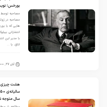
پرماجرا و
بورخس؛ نویسنده ادبیات لاتین
قشنگی
مصاحبه توسط رونالد کریست این
بود.ضمن
اینکه زمینه
مصاحبه در ژوئیه ۱۹۶۶، در مکالمه­‌
مذهبی هم
هایی‌ که با بورخس در دفتر او در
داشت کلا
انتشاراتی بیبلوکا ناسیونال انجام دادم
خوشم اومد
با مدیر این انتشاراتی انجام شد. این
فرانک
در
اتاق، با …
نقدی بر
کتاب
مقالات
انسان
آبان 27, 1400
0 دیدگاه
خردمند،
شروین
وکیلی
تیر 28,
هشت چیزی که از مطالعه‌ی
1405
سالیانه‌ی 50 کتاب، در طی 7
من پس از
سال متوجه شدم
شرایط
خاص کمی
مطالعه راز موفقیت نیست از ابتدای