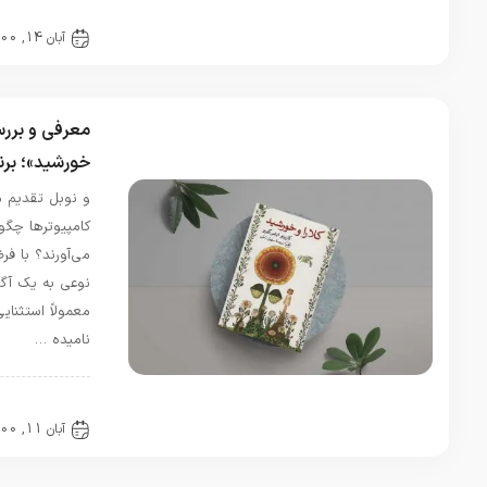
مقالات
آبان 14, 1400
0 دیدگاه
معرفی و بررسی کتاب «کلارا و
خورشید»؛ برنده نوبل ادبیات
و نوبل تقدیم می‌شود به…!
کامپیوترها چگونه این زمان را به یاد
می‌آورند؟ با فرض اینکه آن‌ها به
نوعی به یک آگاهی برسند (چیزی که
معمولاً استثنایی و منحصر به فرد
نامیده …
مقالات
آبان 11, 1400
0 دیدگاه