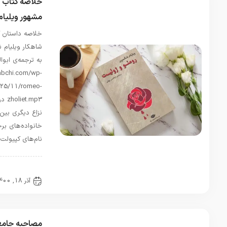
علم!
خلاصه کتاب رومئو و ژولیت؛ اثر
استادهایی
مشهور ویلیام شکسپیر
تا این
اندازه
خلاصه داستان کتاب رومئو و ژولیت،
بیسواد و
شاهکار ویلیام شکسپیر از نشر نگاه و
عقده ای
به ترجمه‌ی ابوالحسن تهامی.
جای…
https://blog.ketabchi.com/wp-
فاطمه
در
content/uploads/2025/11/romeo-
معرفی و
zholiet.mp3 در خیابان‌های ورونا،
بررسی
نزاع دیگری بین خدمتکاران
کتاب
خانواده‌های برجسته و رقیب، به
«خاطرات
نام‌های کپیولت …
سفیر» اثر
«نیلوفر
شادمهری»
مقالات
آذر 18, 1400
18 دیدگاه
تیر 31,
1405
سلام بسیار
کتاب
مصاحبه جامع با خورخه لوئیس
جذاب و