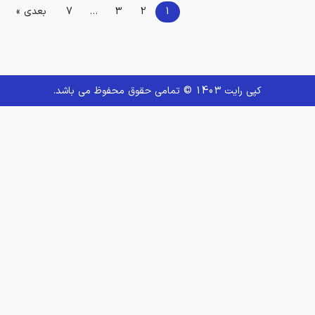
7
بعدی »