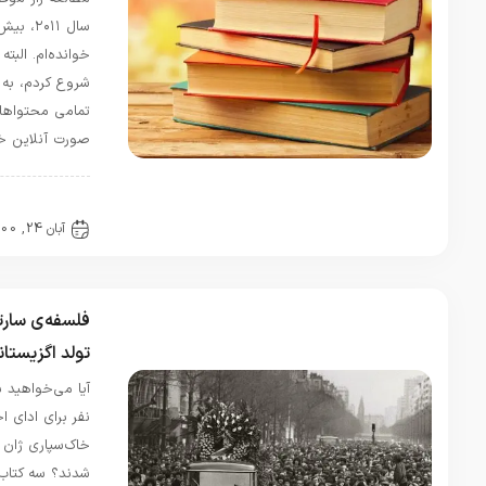
دچار حالات
سال ۲۰۱۱، بیش از ۳۰۰ کتاب
روحی
روانی
خوانده‌ام. البته بیشتر کتاب‌هایی که
نامناسب و
شروع کردم، به پایان نرسانده‌ام و
البته
تمامی محتواهای بی‌پایانی که به
غمگین
صورت آنلاین خوانده‌ام را …
بودم تقریبا
نیمی از
کتاب
مقالات
انسان…
آبان 24, 1400
0 دیدگاه
فلسفه‌ی سارتر؛ پرده برداری از
تولد اگزیستانسیالیسم
آیا می­‌خواهید بدانید که چرا ۵۰،۰۰۰
نفر برای ادای احترام در مراسم
خاک‌سپاری ژان پل سارتر حاضر
شدند؟ سه کتاب زیر جواب شما را