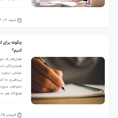
ندارن ،
چطور
مقالات
انتشارات
اسفند 16, 1403
0 دیدگاه
سپهر…
شهبانو
در
یا رب مرا
چگونه برای کتاب مرورنویسی
یاری بده
کنیم؟
تا سخت
آزارش
همان‌قدر که خواندن کتاب، جذاب و
کنم-شعر
هیجان‌انگیز است، بعضی اوقات،
روز از
نوشتن درمورد کتاب هم حس
سیمین
بی‌نظیری به انسان می‌دهد. حتی اگر
بهبهانی
نخواهید مرورنویس کتاب باشید و
مرداد 3,
1405
هیچ‌گاه هم به معرفی اثر به …
درود کل
اهنگ این
مقالات
مناظره
فروردین 25, 1401
وجود