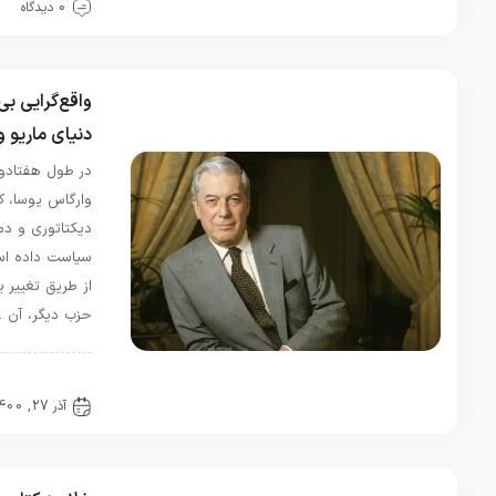
0 دیدگاه
نداره؟ چون
من فقط
شعر بانو
سیمین رو
واقع‌گرایی بی‌قرار؛ روایتی از
پیدا کزدم
دنیای ماریو وارگارس یوسا
سحر
در
در طول هفتادونه سال زندگی ماریو
معرفی
وارگاس یوسا، کشور پرو مرتباً بین
دانشگاه
دیکتاتوری و دموکراسی تغییر
خوارزمی
سیاست داده است که سایر کشورها،
(تهران و
کرج)
از طریق تغییر یک حزب سیاسی به
مرداد 1,
حزب دیگر، آن …
1405
بیشتر به
بیمارستان
مقالات
روانی
آذر 27, 1400
0 دیدگاه
شباهت
داره تا یک
مکانی برای