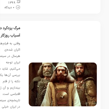
1399
پرماجرا و
0 دیدگاه
قشنگی
بود.ضمن
اینکه زمینه
مذهبی هم
مرگ یزدگرد در
داشت کلا
خوشم اومد
آسیاب روزگار
وقتی به فیلم‌های
فرانک
در
اکران شده‌ی
نقدی بر
کتاب
هرسال در سینمای
انسان
ایران توجه
خردمند،
می‌کنیم، شاید در
شروین
بررسی آن‌ها یک
وکیلی
نکته را از قلم
تیر 28,
بیندازیم و آن ژانر
1405
اقتباسی است.
من پس از
شرایط
تاریخچه‌ی سینما
خاص کمی
در ایران خیلی