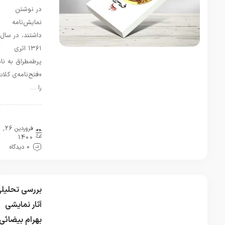
نداره؟ چون
در نوشتن
من فقط
نمایش‌نامه
شعر بانو
داشتند، در سال
سیمین رو
۱۳۶۱ اثری
پیدا کزدم
پرطمطراق به نام
سحر
در
«فتح‌نامه‌ی کلات»
معرفی
را …
دانشگاه
خوارزمی
(تهران و
نقد و بررسی
فروردین 26,
کرج)
1400
مرداد 1,
0 دیدگاه
1405
بیشتر به
بیمارستان
روانی
بررسی تحلیلی
شباهت
آثار نمایشی
داره تا یک
مکانی برای
بهرام بیضائی