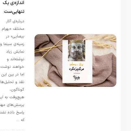
اندازه‌ی یک
تنهایی‌ست
درباره‌ی آثار
رادمان
در
مختلف «بهرام
معرفی
بیضایی» در
بهترین
زمینه‌ی سینما و
ترجمه‌
نمایش زیاد
رمان
نوشته‌اند و
جنایت و
خواهند نوشت،
مکافات
اما در بین این
مرداد 7,
1405
نقد و تحلیل‌های
شگفتا
گوناگون،
شگفتا که
هیچ‌وقت به این
اسم افرادی
پرسش‌های مهم
رو در این
لیست می
پاسخ داده نشده
بینم که
که …
حتی وجود
خارجی