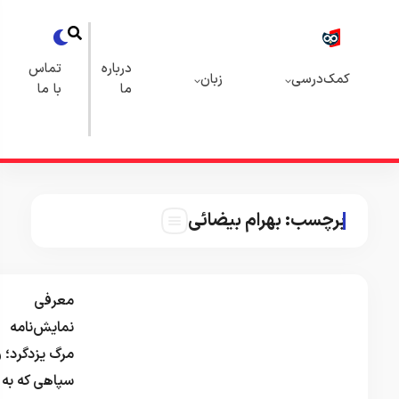
×
خرید
درباره
تماس
کتاب از
عمومی
ن
ما
با ما
فروشگاه
کمک‌درسی
کتابچی
زبان
درباره ما
تماس با ما
ئی
خرید کتاب از فروشگاه
معرفی
نمایش‌نامه
آخرین
مرگ یزدگرد؛ و
نظرات
سپاهی که به