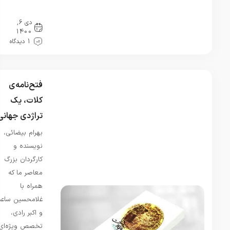
ندارن ،
معرفی کتاب
چطور
دی 6,
انتشارات
1400
سپهر…
1 دیدگاه
شهبانو
در
یا رب مرا
فتح‌نامه‌ی
یاری بده
تا سخت
کلات، یک
آزارش
تراژدی جهانی
کنم-شعر
بهرام بیضائی،
روز از
نویسنده و
سیمین
کارگردان بزرگ
بهبهانی
مرداد 3,
معاصر ما که
1405
همراه با
درود کل
غلامحسین ساعدی
اهنگ این
و اکبر رادی،
مناظره
وجود
تخصص ویژه‌ای