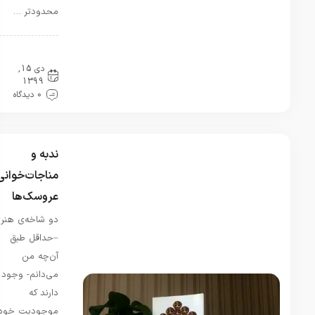
دچار حالات
محدودتر …
روحی
روانی
نامناسب و
سینماکتاب
البته
دی 15,
غمگین
1399
بودم تقریبا
0 دیدگاه
نیمی از
کتاب
انسان…
ندبه و
مناجات‌خوانی
عروسک‌ها
دو شاخه‌ی هنری
–حداقل طبق
آن‌چه من
می‌دانم- وجود
دارند که
موجودیت خود را