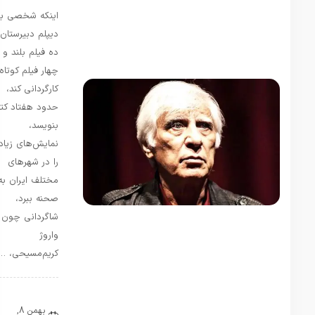
علم!
استادهایی
اینکه شخصی با
تا این
دیپلم دبیرستان،
اندازه
ده فیلم بلند و
بیسواد و
چهار فیلم کوتاه
عقده ای
کارگردانی کند،
جای…
حدود هفتاد کتاب
فاطمه
در
بنویسد،
معرفی و
نمایش‌های زیادی
بررسی
را در شهرهای
کتاب
مختلف ایران به
«خاطرات
صحنه ببرد،
سفیر» اثر
شاگردانی چون
«نیلوفر
واروژ
شادمهری»
تیر 31,
کریم‌مسیحی، …
1405
سلام بسیار
کتاب
نقد و بررسی
جذاب و
بهمن 8,