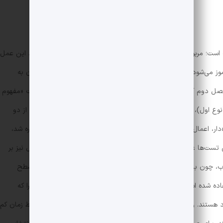
رنگ است؛ مربوط به تست است. در این مورد، عنوان تیپ ذکر شده است. این عمل
ز می‌شود. شناخت تست‌ها، در انتخاب راه‌حل مناسب برای به رسیدن به
صل دوم آمار و احتمال، با عنوان «احتمال» عناوین تست‌ها به صورت «مفهوم
نوع اول)، مجموع دو تاس، پرتاب دو تاس (نوع دوم)، پرتاب بیش از دو
ار، اعمال بر روی پیشامدها و …» است. همان‌طور که در بالا نیز اشاره شد،
ین تست‌ها علاوه بر دیدن انواع تیپ‌های موجود، امکان یک مرور کامل نیز بر
اب، چون با هدف آشنایی با تیپ تست‌های مختلف ارائه شده است، سطح
اده شده است. که این را می‌توان از نقاط قوت کتاب محسوب کرد. چرا که
رد هستند. واقعیت این است که سطح سؤالات کنکور، دشوار نیست فقط زمان کم