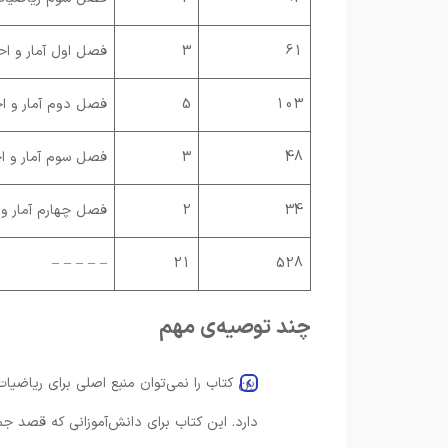
61
3
فصل اول آمار و احت
103
5
فصل دوم آمار و اح
48
3
فصل سوم آمار و اح
34
2
فصل چهارم آمار و ا
– – – – –
21
528
چند توصیه‌ی مهم
این کتاب را نمی‌توان منبع اصلی برای ریاضیا
دارد. این کتاب برای دانش‌آموزانی که قصد جمع