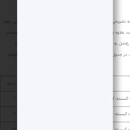
 تشریحی آن است. در این پاسخنامه با استفاده از نکاتی که در بخش دوم
رده شده است. علاوه بر آن، کلید هر سؤال در زیر این قسمت درج شده است. توضیحات
راه‌حل به دانش‌آموز می‌کند. به طور کلی برای هر تیپ، یک تست، یک
در جدول زیر کمیت درس‌ها و تیپ‌تست‌های موجود در کتاب را می‌توانید
ردیف
سسته: آشنایی با نظریه‌ی اعداد
1
گسسته: گراف و مدلسازی
2
گسسته: ترکیبیات (شمارش) به همراه فصل ششم ریاضی دهم
3