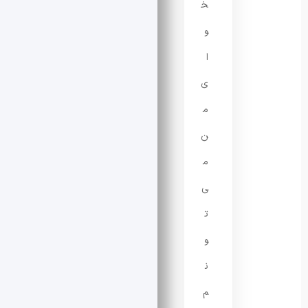
خ
و
ا
ی
م
ن
م
ی‌
ت
و
ن
م