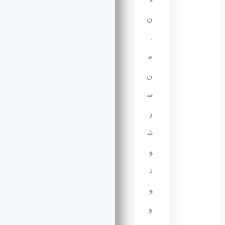
ن
.
م
ن
س
ر
ش
و
ن
و
و