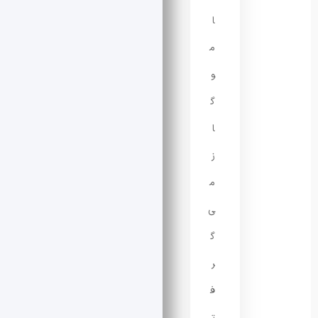
ا
م
و
گ
ا
ز
م
ی‌
گ
ر
ف
ت