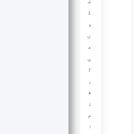
ش
گ
و
ن
م
ی‌
گ
ر
ف
ت
م
ا