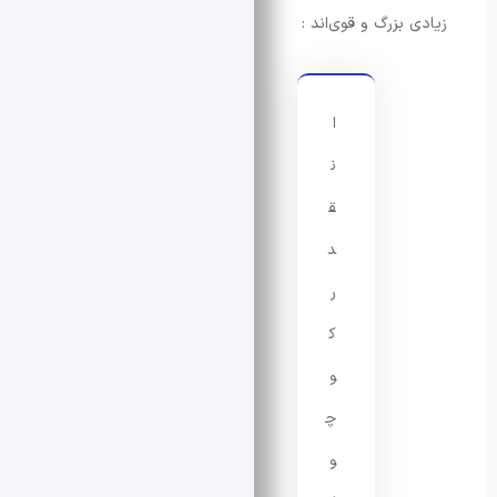
زرگ‌ و قوی‌اند :
ا
ن
ق
د
ر
ک
و
چ
و