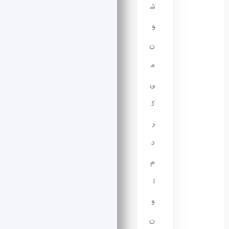
ش
و
ن
م
ی‌
ک
ر
د
م
ا
و
ن