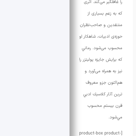
گیر می‌کند. اثری
زعم بسیاری از
ين و صاحب‌نظران
 ادبیات، شاهکار او
 می‌شود. رماني
ش جایزه پولیتزر را
همراه می‌آورد و
ون جزو معروف
ثار كلاسيك ادبي
یستم محسوب
.
[product-box pro