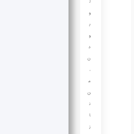
ل
و
ب
و
د
ن
،
م
ن
ن
ا
ز