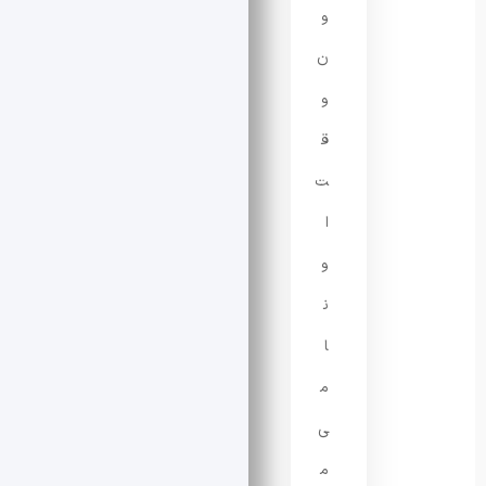
و
ن
و
ق
ت
ا
و
ن
ا
م
ی‌
م