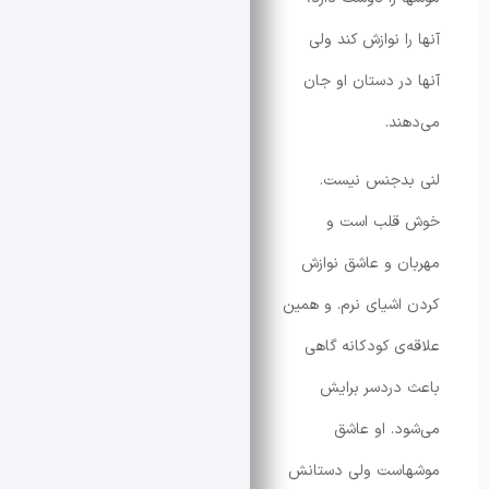
 نوازش کند ولی
ر دستان او جان
د.
دجنس نیست.
لب است و
 و عاشق نوازش
شیای نرم. و همین
ی کودکانه گاهی
ردسر برایش
. او عاشق
ست ولی دستانش