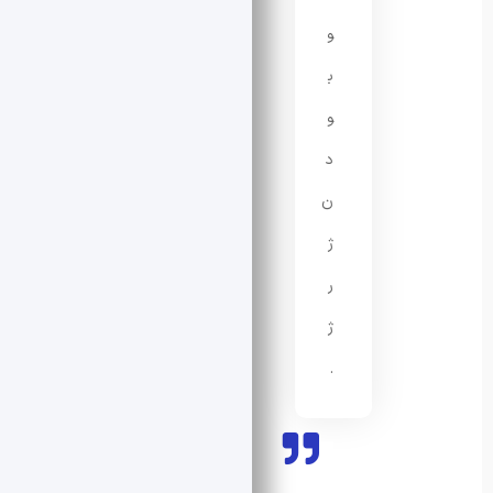
و
ب
و
د
ن
ژ
ر
ژ
.