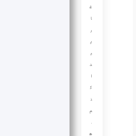
غ
ا
ر
پ
ی
د
ا
ک
ن
م
.
ه