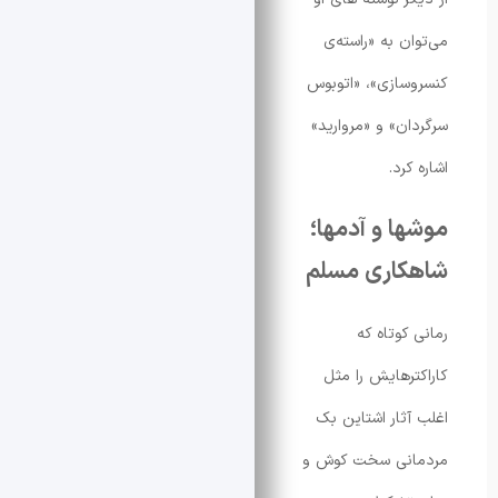
ن به «راسته‌ی
ازی»، «اتوبوس
ن» و «مروارید»
رد.
ا و آدمها؛
اری مسلم
کوتاه که
رهایش را مثل
ثار اشتاین بک
نی سخت کوش و