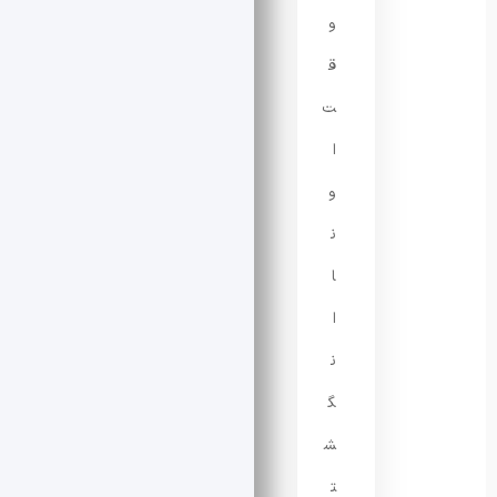
و
ق
ت
ا
و
ن
ا
ا
ن
گ
ش
ت