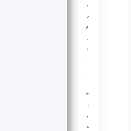
ب
ر
م
ر
و
ت
پ
ه‌
ه
ا
ی
ه