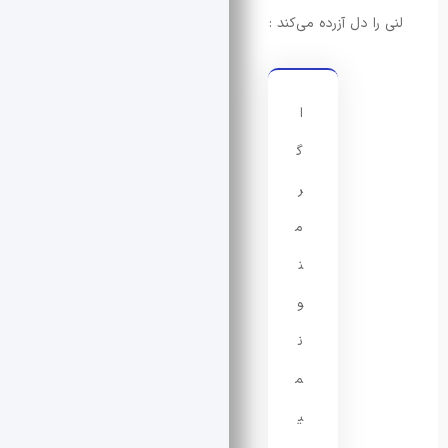
دل آزرده می‌کند :
ا
گ
ر
م
ن
و
ن
م
ی