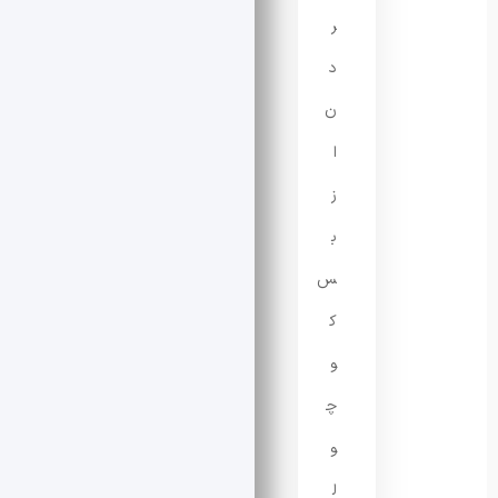
ر
د
ن
ا
ز
ب
س
ک
و
چ
و
ل