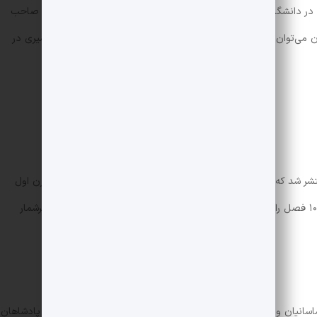
ه در دانشگاه‌هایی مانند آکسفورد و سوربن هم به تدریس پرداخت. او صاحب
ن می‌توان به این کتاب‌ها اشاره کرد: دو قرن سکوت، بامداد اسلام، سیری در
دو قرن سکوت برای نخستین‌بار در سال ۱۳۳۰ منتشر شد که درباره‌ی سرگذشت حوادث و اوضاع تاریخی ایران در دو قرن اول
اسلام از حمله‌ی اعراب تا ظهور دولت طاهریان است و ۱۰ فصل را شامل می‌شود. زرین‌کوب برای نوشتن این کتاب از منابع پرشمار
سانیان و پستی و حقارت اعراب بیابان‌گرد می‌خوانیم، این‌که چگونه پادشاهان