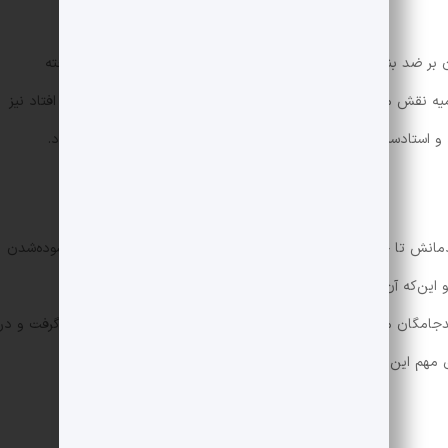
ن بر ضد بنی‌امیه و شکست مروان آخرین خلیفه‌ی این حکومت پرداخته
ه نقش مهم و کلیدی را داشت و قیام‌هایی که بعد از قتل او اتفاق افتاد نیز
 استادسیس که البته با سرکوب وحشیانه‌ی بنی‌عباس رو‌به‌رو می‌گردد.
مانش تا چند سال زیر بار این آیین تازه نرفتند آگاه می‌شویم و با گشوده‌شدن
 و این‌که آن‌ها در جریان تصرف این شهرها دست به چه قتل‌ها و
پیدجامگان معروف بود و بر ضد اعراب و به کین‌خواهی ابومسلم شکل گرفت و در
ی مهم این فصل است.