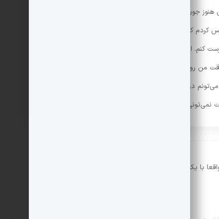
ش هنوز جون داشت، نفس می‌کشید و با چشم‌هاش التماس
س کردم که می‌تونه دوست خوبی واسه‌م باشه، می‌تونستم
ت کنم. اما خوب که فکر کردم فهمیدم که این‌جوری اون
 من رو ببینه یاد بلایی می‌افته که سرش آوردم، از
ی‌تونم در حقش بکنم اینه که یه گلوله صاف تو قلبش
ت نمی‌تونی با کسی که بدجور زخمیش کردی دوست باشی.»
قعا با یک رمان مواجه نیستیم!