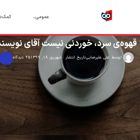
عمومی
کمک‌د
قهوه‌ی سرد، خوردنی نیست آقای نویسند
توسط :
علی علیرضایی
تاریخ انتشار : شهریور 18, 1399
25 دیدگاه