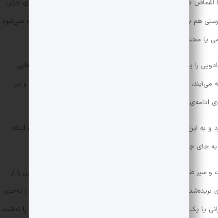
غماض در کلیت کار اتفاق می‌افتد اما پیرنگ واقعی و خرده‌پیرنگ‌های جزئی
رستی هم بر داستان حاکم نیست و چون این شلختگی، آگاهانه روایت نمی‌شود
می یا محتوایی دانست.
ی را یدک بکشد اما گویا نمی‌داند که رئالیسم جادویی در پیرنگ‌هایی
‌ می‌آیند، عنصری غیرعادی را خلق می‌کنند و به یک‌باره رها می‌شوند و در
 ادامه‌ی داستان ندارند!
د و به این شکل می‌شود بسیاری از صفحات کتاب را حذف کرد بدون اینکه
 به جای جذاب بودن، عناصر جادویی را غیرقابل باور خواهد کرد.
 سیر طولی منطقی بین خرده‌داستان‌ها، مدام فکت‌ها و واگویه‌هایی را از
بریده‌شدن و اشتراک‌گذاری در شبکه‌ی اجتماعی جذاب باشند اما اثر را به‌جای
یا یک منبر هل می‌دهد. نوعی از کتاب که شاید اگر برچسب رمان را نداشت