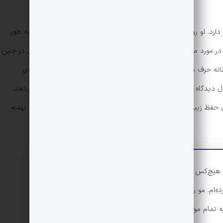
دارد. او روزی را توصیف می‌کند که زری به گرمابه‌ی عمومی می‌رود. به طور
در مورد مسائل سیاسی و اجتماعی صحبت می‌کردند. در مقابل، زنان در چنین
نانه حرف می‌زنند. در فصل چهاردهم سووشون، سیمین با دقت درباره‌ی
ال دیدگاه شخصیت اصلی خود (زری) را به چنین تعاملاتی نشان می‌دهد.
ی حفظ زیبایی در زنان صحبت می‌شود که گویی راز سازمان سیا در آن نهفته
به هیچ‌کس نگو، این رازی است در خانواده‌ی ما… حنا و قهوه
رده‌ام. مو را نرم می‌کند. یکی یک قاشق آش خوری حنا و قهوه
ه تمام موها بمال، بعد برگ گردوی تازه روی رنگ‌ها بگذار و