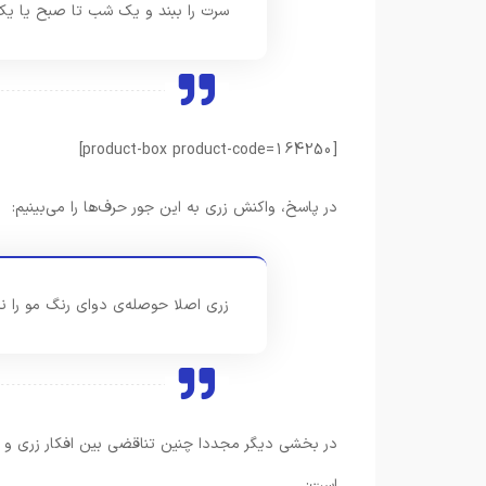
سرت را ببند و یک شب تا صبح یا ی
[product-box product-code=164250]
در پاسخ، واکنش زری به این جور حرف‌ها را می‌بینیم:
زری اصلا حوصله‌ی دوای رنگ مو را ن
در بخشی دیگر مجددا چنین تناقضی بین افکار زری و س
است: