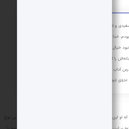
سفیدی و لطیفی ندیده‌ام. معاینه بلور با رفتن چشمهایت رنگ
م. خدا برای دوستی دل خودش ترا آفریده. تبارک‌الله
 نبود خیال می‌کردم سرخابی، چیزی مالیده‌ای…» زری خیلی
‌اش را از دست او برهاند. اما مگر می‌توانست؟ در مدرسه‌ی
درس آداب معاشرت داشتند و هر روز هفته یک ساعت درس
 اخلاق انجیل می‌خواندند.
 او این گفتگوها را تأیید نمی‌کند. با این حال نمی‌داند چگونه به این نوع
وه بر این، این نقل قول‌ها شخصیت خاص و متفاوت زری را در مقایسه با