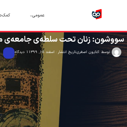
عمومی
کمک‌د
سووشون: زنان تحت سلطه‌ی جامعه‌ی مر
توسط :
کتایون اصغری
تاریخ انتشار : اسفند 18, 1399
1 دیدگاه