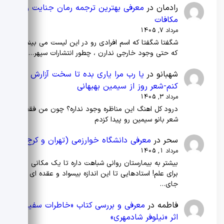
رادمان
در
معرفی بهترین ترجمه‌ رمان جنایت و
مکافات
مرداد 7, 1405
شگفتا شگفتا که اسم افرادی رو در این لیست می بینم
که حتی وجود خارجی ندارن ، چطور انتشارات سپهر…
شهبانو
در
یا رب مرا یاری بده تا سخت آزارش
کنم-شعر روز از سیمین بهبهانی
مرداد 3, 1405
درود کل اهنگ این مناظره وجود نداره؟ چون من فقط
شعر بانو سیمین رو پیدا کزدم
سحر
در
معرفی دانشگاه خوارزمی (تهران و کرج)
مرداد 1, 1405
بیشتر به بیمارستان روانی شباهت داره تا یک مکانی
برای علم! استادهایی تا این اندازه بیسواد و عقده ای
جای…
فاطمه
در
معرفی و بررسی کتاب «خاطرات سفیر»
اثر «نیلوفر شادمهری»