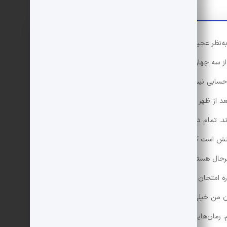
«نامه نوشتن به کسی که نمی‌شناسی به‌نظر عجیب می‎آید. اصلا کلا نامه نوشتن برای من عجیب و
سه چهار بار نامه ننوشته‌ام. برای همین ببخشید اگر
حسابی نیست.»
 بعد از ظهر یک روز زمستانی است، قندیل‌های یخ آویزان از
. تمام دنیا زیر بار سنگین برف خم شده است ولی من دارم
وقتش است که آن خبر را بدهم _شجاع باش جودی! هر جوری
حال هستید؟ من در درس‌های ریاضیات و نثر لاتین مردود
اره امتحان بدهم. متاسفم از اینکه دلسرد شدید وگرنه اصلا
ن خیلی چیزها یاد گرفته‌ام که حتی جزو درس‌ها نبوده.
م. رمان‌هایی که خواندن‌شان واجب است مثل بازار خودنمایی،