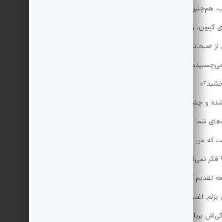
. هم‌چنین جستارهای امرسون، زندگی اسکات نوشته‌ی
‌ی گیبون، و نصف کتاب زندگی بن‌ونوتو چلینی. به‌نظرتان آدم
از صبحانه گشتی بزند و همین‌طوری یکی را بکشد. می‌بینید
ی‌چسبیدم الان این‌قدر باسواد نبودم. اگر قول بدهم که دیگر
بخشید؟»
م غرق شده و چشم از هر وسوسه‌ای شسته‌ام؟! لطفا از دستم عصبانی
ای شما را نمی‌دانم، چون همیشه و همیشه می‌دانم. تنها
 که من در آینده شهروند بسیار مفیدی بشوم (راستی زن‌ها
کر نمی‌کنم.) تا هروقت که به من نگاه می‌کنید بتوانید
ه تقدیم کرده‌ام.» این حرف به‌نظر قشنگ می‌آید، نه
 بزنم. اغلب احساس می‌کنم که من آدمی استثنایی نیستم.
گی‌اش برنامه داشته باشد ولی به احتمال نزدیک به یقین من