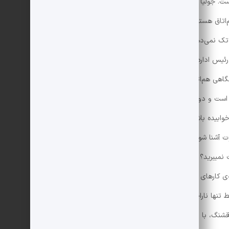
ست. جولیا از یک خانواده‌ی درجه یک نیویورک است و هنوز
‌اتاق هستند و من و آن دانشجوی سال آخر اتاق تکی داریم.
تک نمی‌دهند مگر خیلی کم، اما بدون اینکه حتی من تقاضا
م رئیس اداره‌ی آموزش فکر کرده درست نیست یک دختر پدر و
گاهی هم‌اتاق باشد. می‌بینید، گاهی یتیم بودن هم مزایایی
 است و دو پنجره و یک چشم‌انداز دارد. وقتی آدم هجده
ابیده باشد، تنها بودن خیلی کیف دارد. این اولین‌باری
 آشنا شوم. فکر کنم دارد ازش خوشم می‌آید. شما چطور؟»
«بابا لنگ‎دراز عزیز شما از کار کردن لذت نمی‎برید؟ شاید هم اصلا کار نمی‌کنید. طبعاً وقتی آدم از
ی کارهای دنیا ترجیح بدهد. در تمام تابستان هرروز با
 تنها ناراحتی من از دست دنیا این است که روزها آن‌قدر
شنگ، با ارزش و سرگرم‌کننده‌ی خودم را روی کاغذ بیاورم.»