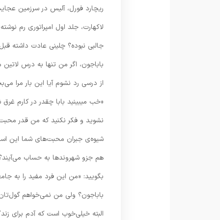
ریچارد فورل، آلیس در سرزمین عجایب
لاکهارت، جلد اول امپراتوری رم نوشته
جالبی نبوده؟ چلینی عادت داشته قبل 
باباجون، اگر من تنها به درس لاتین م
از درسی رد نشوم آیا این بار مرا می‌
«خب می‎بینید بابا چقدر در کار
نشوید و فکر نکنید که من قدر محبت‌ه
شیوه‌ی جبران محبت‌های شما این است
هم جزو شهروندها به حساب می‌آیند؟ ف
بگویید: «من این فرد مفید را به جامع
باباجون؟ ولی من نمی‌خواهم گول‌تان
البته خیلی‌خوب است که آدم برای زند