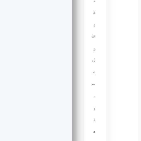
،
د
ر
ط
و
ل
م
س
ی
ر
ب
ه