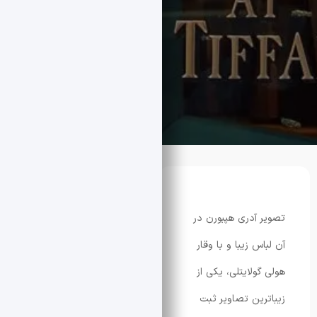
آدری هپبورن در
 زیبا و با وقار
ولایتلی، یکی از
ین تصاویر ثبت