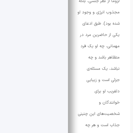
از نظر جنسی، بلکه
انرژی و وجود او
ود). طبق ادعای
 حاضرین مرد در
، چه او یک فرد
 باشد و چه
 یک مسئله‌ی
ست و زیبایی
 او برای
گان و
‌های این چنینی
است و هر چه