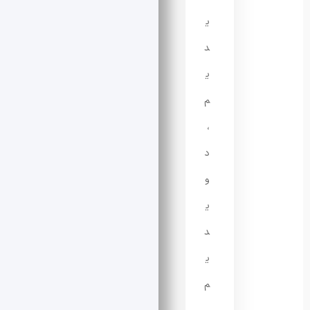
ی
د
ی
م
،
د
و
ی
د
ی
م