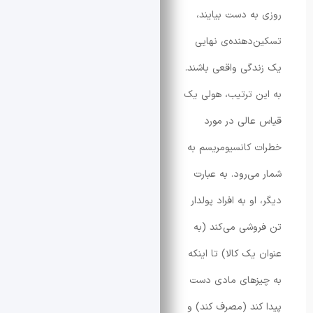
ه دست بیایند،
دهنده‌ی نهایی
گی واقعی باشند.
 ترتیب، هولی یک
الی در مورد
کانسیومریسم به
ی‌رود. به عبارت
و به افراد پولدار
شی می‌کند (به
ک کالا) تا اینکه
زهای مادی دست
ند (مصرف کند) و