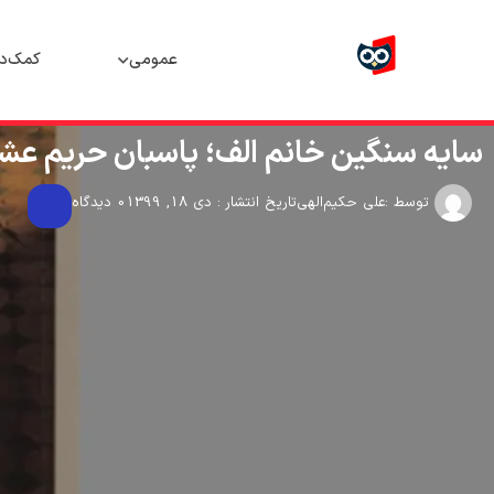
عمومی
کمک‌د
سایه سنگین خانم الف؛ پاسبان حریم عش
توسط :
علی حکیم‌الهی
تاریخ انتشار : دی 18, 1399
0 دیدگاه