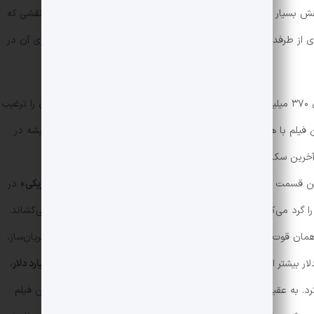
بسیار مهمی در تعیین آینده‌ی کارنامه‌ی حرفه‌ای‌اش ایفا می‌کرد؛ نقشی که
ز طرفداران سینما را مجاب کرده او را نابغه بنامند، از شدت اثرگذاری آن در
قطعاً بازخوردهای مثبت هوادارها و منتقدین و استقبال ۳۷۰ میلیون دلاری از این اثر در گیشه، از عوامل مهمی بود که نولان را ترغیب
به ساختن ادامه‌ای برای آن کرد. اما بودجه‌ی ساخت این فیلم با هزینه‌ی سنگین ۱۵۰ میلیون دلار تهیه شده بود؛ این یعنی گیشه در
ن آخرین سکانس این فیلم به شروع شرارت‌های شخصیت جوکر اشاره‌ی
ساختن قسمت دوم این سه‌گانه نشان می‌دهد. قسمت دوم
«شوالیه‌ی تاریکی»
در
‌ها را گرد می‌کرد و فوج‌فوج عاشقان سینما را به پشت باجه‌های بلیت می‌کشاند.
 همان قوت ادامه داشت و گویا فیلمی ساخته شده بود که مثل آثار جریان‌ساز،
۱ میلیارد دلار
،
رد. به عقیده‌ی بسیاری از طرفدارها و غیرطرفدارها، عامل موفقیت این فیلم