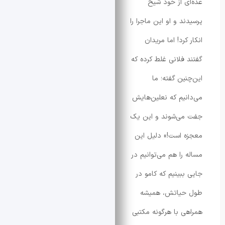
 از خود شیخ
 و او این ماجرا را
رد! اما مریدان
فلانی غلط کرده که
ین گفته؛ ما
یم که نعلین‌هایش
ی‌شوند و این یک
است!» دلیل این
را هم می‌توانیم در
بینیم که کامو در
یاتش، همیشه
 با هرگونه مکتبی