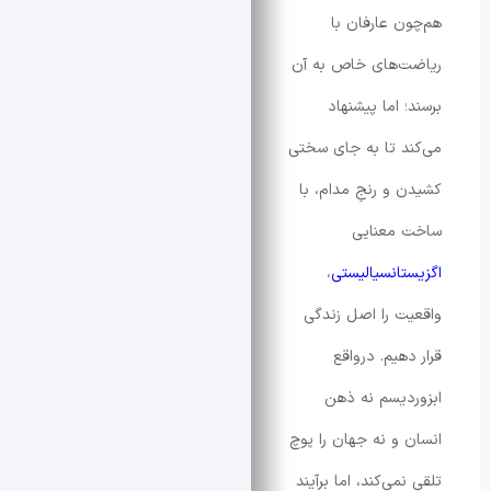
 عارفان با
‌های خاص به آن
اما پیشنهاد
 تا به جای سختی
و رنجِ مدام، با
معنایی
انسیالیستی
،
 را اصل زندگی
یم. درواقع
یسم نه ذهن
و نه جهان را پوچ
ی‌کند، اما برآیند