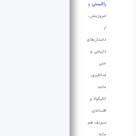
رئالیستی
و
امروزینش،
از
داستان‌های
تاریخی و
حتی
اساطیری،
مانند
کالیگولا و
افسانه‌ی
سیزیف هم
مایه