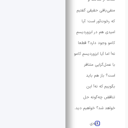
افی حقیقی گفتیم
ت‌آور است؛ آیا
هم در ابزوردیسمِ
جود دارد؟ قطعا
 آیا ابزوردیسمِ کامو
گرایی متنافر
از هم باید
 که نه! این
 چه‌گونه حل
شد؟ خواهیم دید.
نکته‌ی