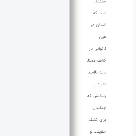
معتقد
است که
انسان در
عین
ناتوانی در
کشف معنا،
باید ناامید
نشود و
رسالتش که
جنگیدن
برای کشف
حقیقت و