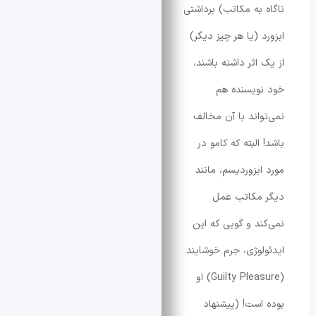
به مکاتب) برداشتی
(یا هر چیز دیگر)
اثر داشته باشند،
یسنده هم
اند با آن مخالف
لبته که کامو در
بزوردیسم، مانند
مکاتب عمل
د و گویی که این
وژی، جرم خوشایند
(Guilty Pleasure) او
ست! (پیشنهاد