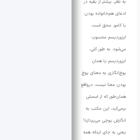
 بیشتر از بقیه در
هم‌خانواده بودن
و، محق است،
دیسم محسوب
. به طور کلی،
یسم یا همان
گاری به معنای پوچ
عنا نیست. درواقع
ور که از اسمش
ید، این مکتب به
ِ پوچی می‌پردازد!
ه جای اینکه همه