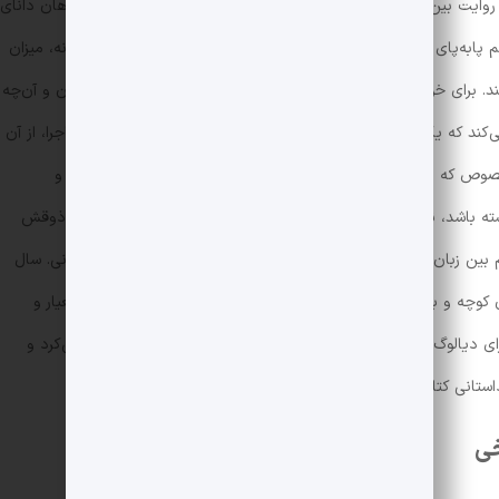
 روایت بین شخصیت‌های مختلف و شنیدن صدای آن‌ها (اگرچه با دهان دانای
ا‌به‌پای وجه تاریخی اثر پیش برده، اما باز هم در یک نگاه منصفانه، میزان
. برای خواننده‌ای که هیچ پیش‌زمینه‌ای از وضعیت ایران در آن دوران و آن‌چه
ی‌کند که یک داستان خوانده باشد و بی‌توجه به تلخ یا شاد بودن ماجرا، از آن
ه‌خصوص که صفحات اول و دوم پر از اسم‌های واقعی و سنگین هستند و
شته باشد، نمی‌تواند با اثر صرفاً به‌عنوان یک قصه برخورد کند و توی ذوقش
ین زبان معیار و محاوره نیز متن را بیشتر تاریخی می کند تا داستانی. سال
ن کوچه و بازار مردمش نداشته باشیم و تصور کنیم همه به شیوه‌ای معیار و
ای دیالوگ‌ها انتخاب می‌شد، مسئله‌ی خلق لحن بیشتر خودنمایی می‌کرد و
تانی کتاب نسبت به بارِ تاریخی آن، وضعیتی برابرتر پیدا می‌کرد.
خی