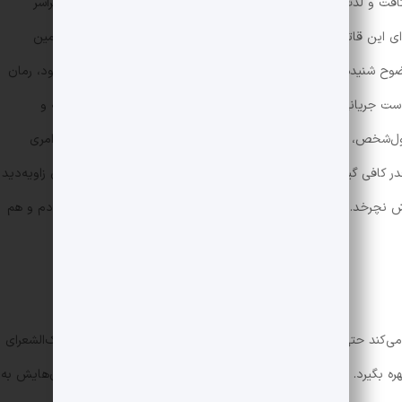
افت و لذت بردن از آن فکر می‌کند و مثلاً اندیشه‌اش با عشقی که سراسر
این قاتل را در متن نمی‌شنویم. درباره‌ی سایر افراد هم وضع به همین
وح شنیده شود و برای آن‌ها لحن و گفتار منحصربه‌خودشان خلق شود، رمان
به دست جریانی سیال که در ذهن شخصیت‌ها جاری است داد تا اندیشه و
‌شخص، روی کاغذ بیاید. اما به هرحال، این زاویه‌دید انتخابی هم امری
قدر کافی گیرا هست که خواننده موقع ورق زدن کتاب، زیاد به مسئله‌ی زاویه‌دید
 نچرخد. برخورد من با ماجرا؟ می‌توانم بگویم هم جذب آن شده بودم و هم
کند حتی در جزئیاتی مانند رابطه‌ی عشقی با آیت‌الله مدرس یا ملک‌الشعرای
هره بگیرد. خود جولایی در مصاحبه‌ای، در زمینه‌ی میزان وفاداری رمان‌هایش به