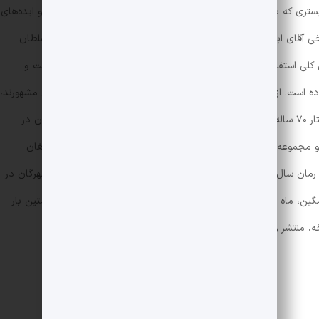
بستری که با وجود داشتن وابستگی‌هایی به واقعیت، سرشار از تخیل و ایده‌های
ی آقای ایاز» نوشته‌ی «رضا براهنی»، نویسنده از الگوی کلی ماجرای سلطان
لی استفاده کرده و از طریق آن، به زمان‌هایی دیگر نیز نقب زده است و
اده است. از میان نویسندگان ایرانی‌ای که به نوشتن رمان‌های تاریخی مشهورند،
می‌توان «رضا جولایی» را نام برد. این نویسنده و ویراستار ۷۰ ساله‌ی پرکار و پرجایزه که از همان سال‌های نوجوانی به قلم زدن در
اقه داشته است، بیش از ۱۰ رمان بلند و مجموعه داستان دارد که برخی از آن‌ها جوایزی را هم برایش به ارمغان
آورده‌اند؛ مانند جایزه‌ی احمد محمود در رشته‌ی بهترین رمان سال ۱۳۹۶ برای رمان «یک پرونده‌ی کهنه» و یا جایزه‌ی ادبی مهرگان در
اه غمگین، ماه سرخ» عنوان جدیدترین رمان منتشر شده از اوست که نخستین ‌بار