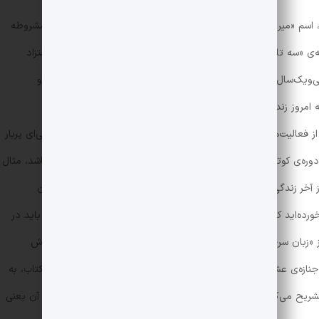
اسم «میرزاده عشقی» به گوشتان خورده، شاعر جوانی که در دوره‌ی مشروطه
 «سه تابلوی مریم» مشهورترین اثرش بود، فرانسه خوانده بود، مستزاد
یک‌سال هم بیشتر عمر نکرد، اما شعر برّنده و اعتراضی اما غمگین و
امروز زنده و جاودان نگه داشته است. عشقی، که با نام اصلی
فعالیت‌های ادبی‌اش در زمینه‌ی انتشار روزنامه و نوشتن شعر، زندگی‌ای پربار
ره‌ی کوتاه زیست او را به‌عنوان تصویری از آن‌چه هنر متعهد باید باشد، مثال
وز آخر زندگی عشقی، قبل از ترورش به دست ماموران شهربانی آن زمان
رده‌اید که چرا مرگ او را اسپویل کرده و محتوای رمان را لو داده‌ام، باید در
و از «زبان سرخ بیرق خون است» صفحه‌ی اولش رد شوید، داستان خودش
ماجرایش را لو می‌دهد و با خبر ساعت و تاریخ تشییع جنازه‌ی عشقی شروع می‌شود. از آن به بعد، تمام ۱۷۰ صفحه‌ی این کتاب، به
یح می‌کنند. اما باید دید آیا خواندن داستانی که مهم‌ترین نکته‌ی آن یعنی