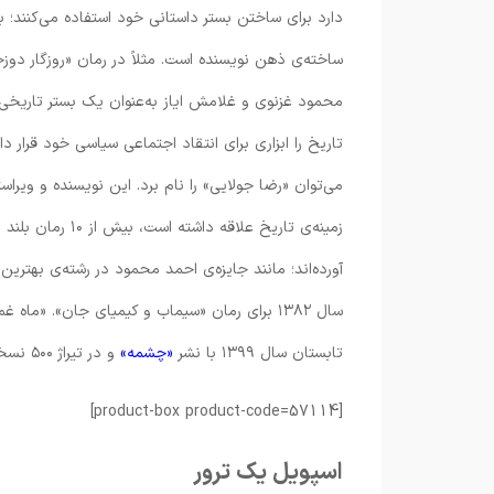
دارد برای ساختن بستر داستانی خود استفاده می‌کنند؛ 
ساخته‌ی ذهن نویسنده است. مثلاً در رمان «روزگار دوزخ
محمود غزنوی و غلامش ایاز به‌عنوان یک بستر تاریخی ک
تاریخ را ابزاری برای انتقاد اجتماعی سیاسی خود قرار د
زمینه‌ی تاریخ عل
سال ۱۳۸۲ برای رمان «سیماب و کیمیای جان». «م
تابستان سال ۱۳۹۹ با نشر
«چشمه»
و در تیراژ ۵۰۰ نسخه، منتشر و روانه‌ی بازار شده و تاکنون به چاپ سوم رسیده است.
[product-box product-code=57114]
اسپویل یک ترور