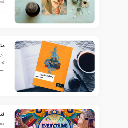
شما
ن
مثل
یکی
که 
است
ن
قدم