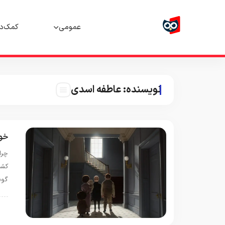
عمومی
کمک‌د
نویسنده:
عاطفه اسدی
خوا
چرا
گوس
س