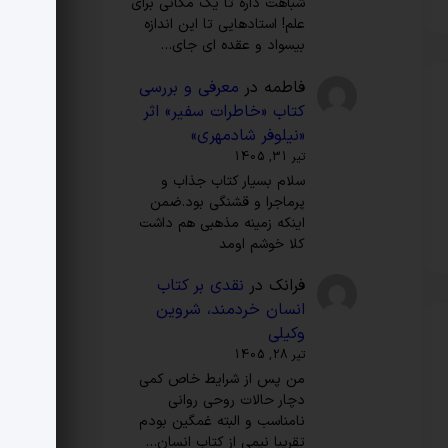
شباهت داره تا یک مکانی برای
علم! استادهایی تا این اندازه
بیسواد و عقده ای جای…
فاطمه
در
معرفی و بررسی
کتاب «خاطرات سفیر» اثر
«نیلوفر شادمهری»
تیر 31, 1405
سلام بسیار کتاب جذاب و
پرماجرا و قشنگی بود.ضمن
اینکه زمینه مذهبی هم داشت
کلا خوشم اومد
فرانک
در
نقدی بر کتاب
انسان خردمند، شروین
وکیلی
تیر 28, 1405
من پس از شرایط خاص کمی
دچار حالات روحی روانی
نامناسب و البته غمگین بودم
تقریبا نیمی از کتاب انسان…