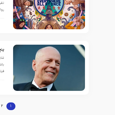
تقر
روا
س
پنج
شای
باش
فیل
س
2
1