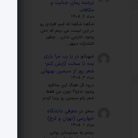
ترجمه‌ رمان جنایت و
مکافات
مرداد 7, 1405
شگفتا شگفتا که اسم افرادی رو
در این لیست می بینم که حتی
وجود خارجی ندارن ، چطور
انتشارات سپهر…
شهبانو
در
یا رب مرا یاری
بده تا سخت آزارش کنم-
شعر روز از سیمین بهبهانی
مرداد 3, 1405
درود کل اهنگ این مناظره
وجود نداره؟ چون من فقط
شعر بانو سیمین رو پیدا کزدم
سحر
در
معرفی دانشگاه
خوارزمی (تهران و کرج)
مرداد 1, 1405
بیشتر به بیمارستان روانی