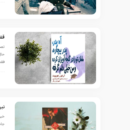
س
قضی
تصو
حال
فقط
ن
نبر
خبر
جاد