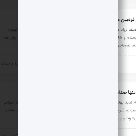
 ذره‌بین مارگارت: معرفی رمان چشم گربه
یف زیاد دوست دارید؟ «چشم گربه» را بخوانید. نهمین رمان «مارگارت اتوود»
سنده و شاعر کانادایی، بی‌اغراق‌ سراسر توصیف است. کتاب نامزد جایزه‌ی بوکر هم
 نسخه‌‌ی فارسی‌اش هم ‌‌۵۲۰‌ صفحه‌ است …
قد و بررسی
آبان 21, 1401
0 دیدگاه
 تنها صداست که می‌ماند یا: معرفی فیلم بی‌صدا حلزون
البته شاید بهتر باشد بگذارم ۲۴ ساعت بگذرد و فیلم در من ته‌نشین بشود تا بتوانم
جنبه‌ای غیرحسی‌تر درباره‌اش بنویسم، اما صدای «بی‌صدا حلزون» در مغزم ساکت
‌شود و وادارم می‌کند …