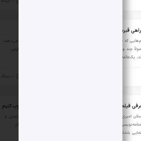
ینماکتاب
آبان 16, 1401
1 دیدگاه
اهی قبرستان – دانشگاه علوم‌پزشکی: معرفی فیلم ائو
م‌هایی که یک مجلس عزا یا عروسی را موقعیت داستان‌پردازی خود قرار می‌دهند،
ولاً چند ویژگی ناگزیر دارند: شلوغند، پر از گفتگو و حرفند، کلی روایت فرعی
ند، یک‌عالمه موقعیت تراژیکمدی در …
ینماکتاب
آبان 12, 1401
0 دیدگاه
فی فیلم زالاوا؛ چگونه پتانسیل خلق یک رئال جادویی را سرکوب کنیم
سلان امیری» بعد از فعالیت در زمینه‌ی مستندسازی، تهیه‌کنندگی سینما، تدوین و
منامه‌نویسی و همکاری با همسرش «آیدا پناهنده»، حالا ساخت اولین فیلم
ایی بلندش را تجربه کرده: «زالاوا»، محصول ۱۳۹۹ برنده‌ی …