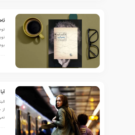
زیر
توص
نوی
بوده.
ن
آیا
از 
نمی