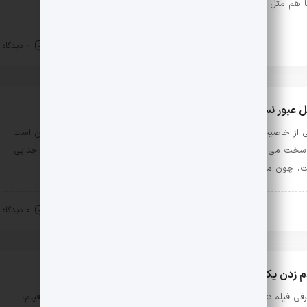
 هم مثل دو …
قد و بررسی
مرداد 13, 1401
0 دیدگاه
 عبور نسیم از مشت بسته: معرفی کتاب به مقصد تبریز
 از خاصیت‌های داستان‌هایی که روایت‌های موازی و غیرخطی دارند، این است
سخت می‌شود برایشان خلاصه تعریف کرد. به نظر من این اتفاقاً ویژگی جذابی
، چون ماجراها را در هاله‌ای …
قد و بررسی
تیر 23, 1401
0 دیدگاه
 زدن یک زن معمولی روی پشت‌بام جهان‌های موازی
معرفی فیلم everything, everywhere, all at once کم پیش می‌آید که یک فیلم،