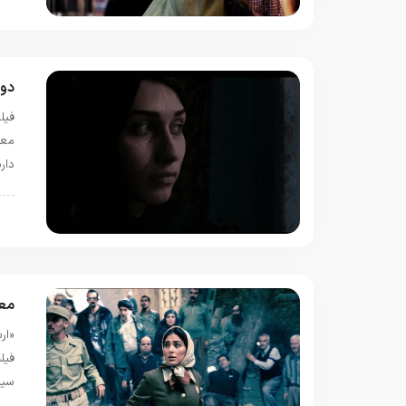
س
دور
فیل
معم
دار
س
معر
«ار
فیل
سینم