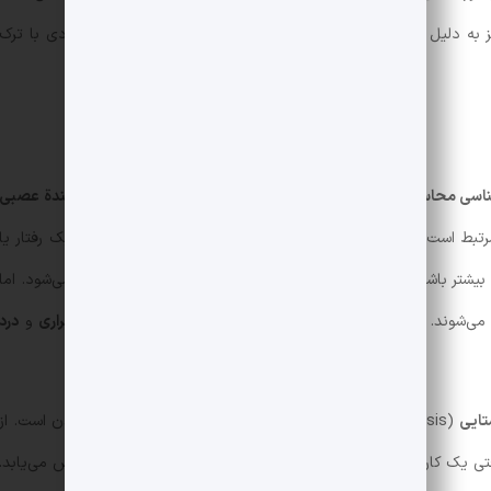
ز به دلیل ایجاد
وابستگی
، اضطراب را تشدید می‌کند و در موارد زیادی با ترک
اسی محاسباتی
در قرن اخیر کشف شد. این هورمون، یک
انتقال‌دهندة عصبی
تبط است. از این رو می‌تواند شاخصی برای میزان اعتیادآور بودن یک رفتار یا
بیشتر باشد، منجر به لذت بیشتر و در نتیجه احتمال اعتیاد بیشتر می‌شود. اما
ی‌شوند. در نتیجه می‌توان کمبود دوپامین را مساوی با نوعی
بی‌قراری
و
درد
تایی
(Homeostasis) دارد که پیوسته به دنبال ایجاد
تعادل
در بدن است. از
تی یک کار لذت‌بخش انجام می‌دهیم، ترشح دوپامین در بدن افزایش می‌یابد.