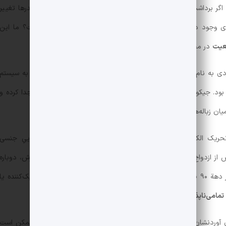
اگر برداشت ما از
واقعیت
به واسطة مصرف برخی مواد مانند مخدرها تغییر
 وجود دارد یا هر انسان در واقعیت مجزایی در حال زندگی است؟ ما این
قعیت
در مجله کتابچی بررسی کرده‌ایم.
دی به نام جیکوب است که به کمک یک تکه پارچه و یک میله که به سیستم
ود. جیکوب برای ترک این عمل، بارها اجزای این دستگاه را از هم جدا کرده و
ان زباله‌ها به دنبال آنها می‌گشت و آنها را دباره سرهم می‌کرد.
او بعدها با پیدا کردن روشی جدید، یک دستگاه تحریک الکتریکی ساخت که با آن روزانه تا ۲۰ ساعت به لذت‌جوییِ جنسی
 از ازدواج،‌ از بین رفت. اما به محض شکراب شدن رابطه با همسرش، دوباره
برگشت. برای جیکوب عواملی از جمله ظهور اینترنت در دهة ۹۰ یا دیدن نشانه‌هایی مثل مجلات جنسی، برنامه‌های تحریک‌کننده یا
تمامی‌ناپذیر
خودارضایی شود.
آوردنشان به اعتیادهای گوناگون می‌دانند. اما از نظر لمبکی گرچه ممکن است