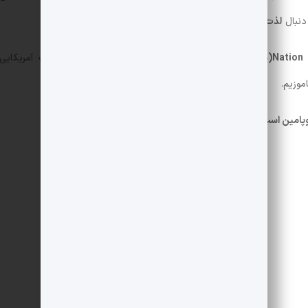
لذت
می‌دویم، بیشتر
درد
می‌کشیم!
Nation
(ملت دوپامین)
از
Anna Lembke
(آنا لمبکی)
روانپزشک آمریکایی
موزیم.
ه درسال ۲۰۲۱ منتشر شده.)