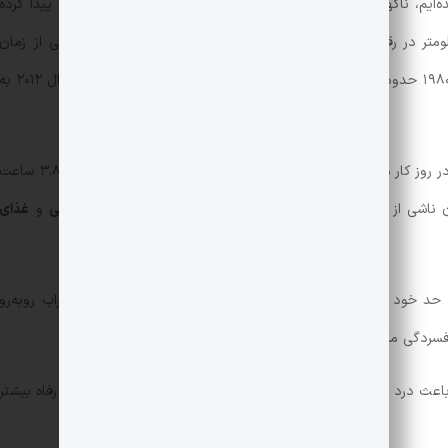
ه‌ایم، ناگهان پُتکِ واقعیت بر سرمان فرود می‌آید. ما طوری
تکامل
پیدا کرده
متر در رقابت با دیگران راه برویم. اما اکنون افراد، در آمریکا نیمی از زمان
اضافه وزن
داشتند که این میزان در سال ۲۰۱۲ ب
مردم آمریکا درقرن ۱۹ به طور معمول ۱۰ تا ۱۲ ساعت در روز کار می‌کردند که پیش‌بینی می‌شود این عدد تا سال ۲۰۴۰ به ۳.۸ ساع
سیگار
و
مشروبات الکلی
،
بی‌تحرکی
و
غذای
ین حد خود رسیده باشد، ناگهان با سیل عظیمی از
افسردگی
و اضطراب روبه‌رو
عث درد و رنج بیشتر شده است؟ و بالاخره برای رسیدن به لذت و رفاه بیشتر