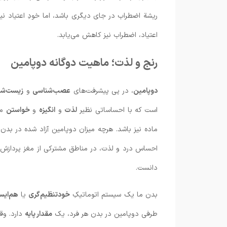
ریشة اضطراب در جای دیگری باشد، اما خودِ اعتیاد نی
اعتیاد، اضطراب نیز کاهش می‌یابد.
رنج و لذت؛ ماهیت دوگانه دوپامین
دوپامین
، در پی پیشرفت‌‌های
عصب‌شناسی
و
زیست‌شن
است که با احساساتی نظیر
لذت
و
انگیزه
و
خواستن
مر
ماده نیز باشد. هرچه میزان دوپامین آزاد شده در بدن 
احساس درد و لذت، در مناطق مشترکی از مغز پردازش م
دانست.
بدن ما یک سیستم اتوماتیکِ
خودتنظیم‌گری
یا
هم‌ایس
طرفی دوپامین در بدن هر فرد، یک
مقدار پایه
دارد. وق