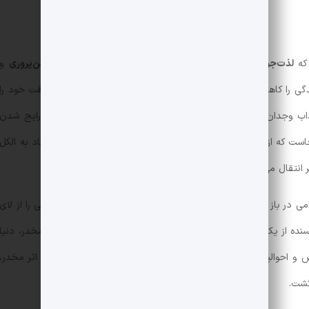
 که
لذت‌جویی افراطی
و
دسترسی آسان
به همه چیز، باعث نوعی
تن‌پروری
و
ی را کاهش داده است. با وجود انبوهی از کارهای مهم، بی‌اختیار وقت خود را
ب وجدان را در ما ایجاد می‌کند. پرخوری‌ و چاقی مفرط منجر به رایج شدن
جراحی بای‌پس (Bypass) معده شده است. جالب اینجاست که از هر ۴ نفری که این جراحی را انجام می‌دهند، یک نفر معتاد به الکل
نتقال می‌یابد.
ی در باز کردن درِ کمدی که همسرش آن را قفل کرده بود، نیِ باریکی را از لای
یسنده از یک دانشجوی معتاد به حشیش می‌گوید که بعد از مصرف مخدر، دنیا
س و احوالپرسی با دوستان و نزدیکانش می‌کرد و به محض کاهش اثر مخدر،
شت.