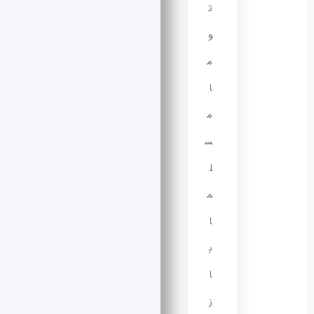
ت
و
م
ا
م
س
ل
م
ا
ب
ا
ز