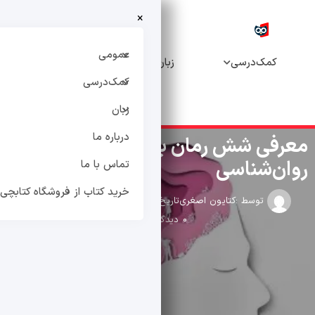
×
خرید
درباره
تماس
کتاب از
عمومی
درسی
زبان
ما
با ما
فروشگاه
کمک‌درسی
کتابچی
زبان
درباره ما
شش رمان با زمینه‌ی
ناسی
تماس با ما
خرید کتاب از فروشگاه کتابچی
سط :
کتایون اصغری
تاریخ انتشار : اردیبهشت 9, 1400
0 دیدگاه