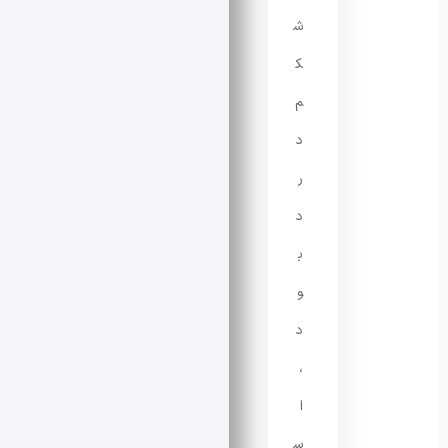
ش
ک
م‌
د
ر
د
ب
و
د
،
ا
س