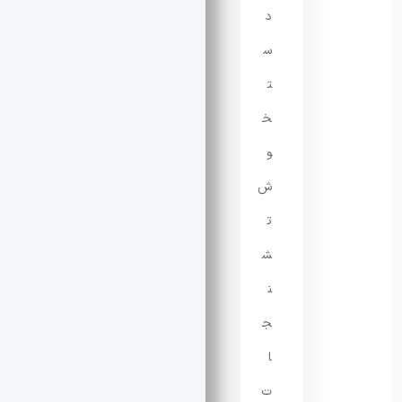
د
س
ت
خ
و
ش
ت
ش
ن
ج
ا
ت