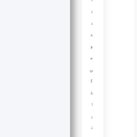
ا
ن
ن
د
و
م
ی‌
گ
ذ
ا
ر
ن