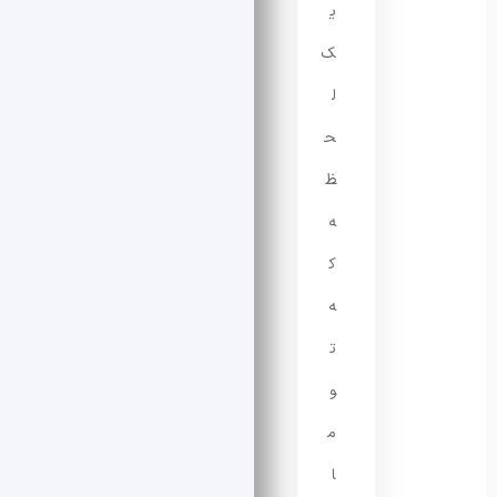
ی
ک
ل
ح
ظ
ه
ک
ه
ت
و
م
ا