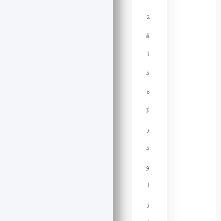
ت
ف
ا
د
ه
ک
ر
د
و
ا
ز