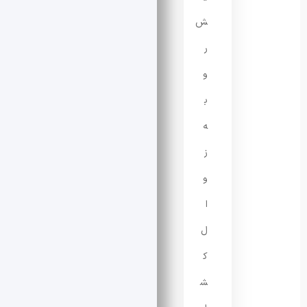
ش
ر
و
ب
ه
ز
و
ا
ل
ک
ش