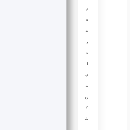
ب
ه
م
ر
د
ا
ب
م
ی‌
ک
ش