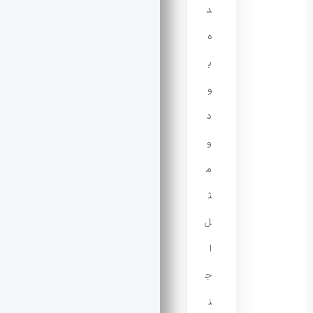
د
ه
ب
و
د
و
م
ث
ل
ا
ج
ن