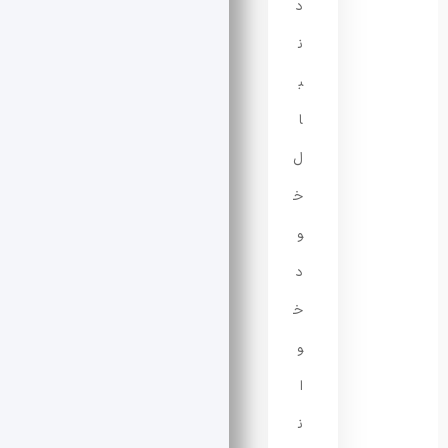
د
ن
ب
ا
ل
خ
و
د
خ
و
ا
ن