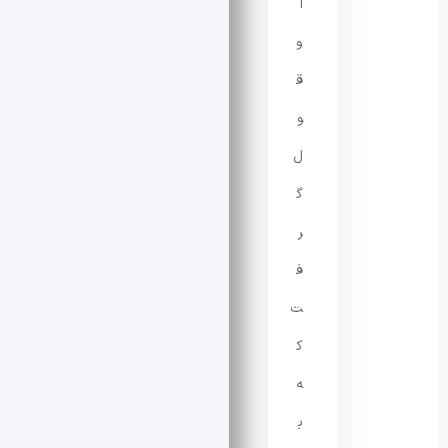
ا
و
ق
و
ل
گ
ر
ف
ت
ک
ه
ب