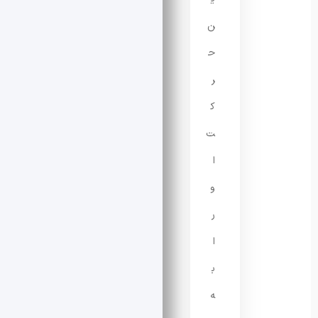
ن
ح
ر
ک
ت
ا
و
ر
ا
ب
ه