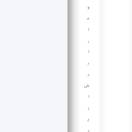
و
م
ا
ر
ا
ب
ی
ش
ا
ز
پ
ی