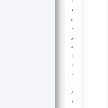
ا
ق
ع
م
ی
د
ا
ن
س
ت
ک
ه