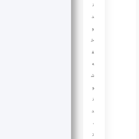
ن
د
و
خ
ف
ه
ش
و
ن
د
،
ت