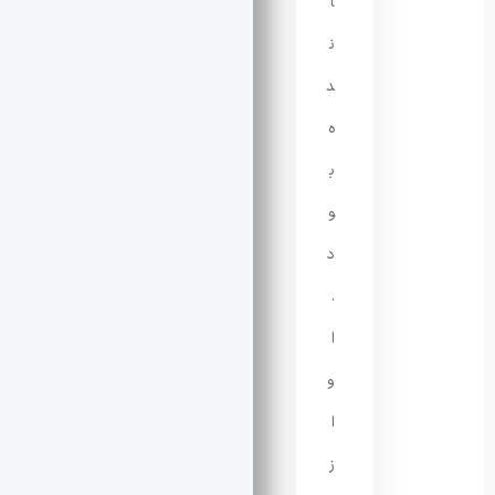
ا
ن
د
ه
ب
و
د
.
ا
و
ا
ز