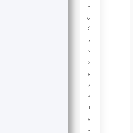
م
ی‌
گ
ر
د
د
و
ب
ه
ا
و
م