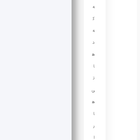
ه
ک
ه
د
ه
ا
ت
ی‌
ه
ا
ر
ا