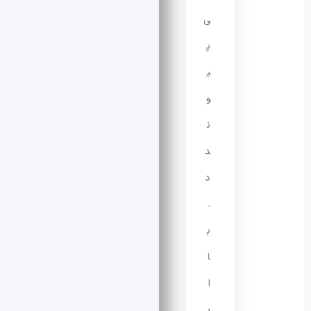
ی‌
پ
ی
و
ن
د
د
.
ب
ا
ا
ی