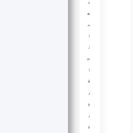
د
ه
م
ا
ن
ج
ا
ف
ر
و
ر
و