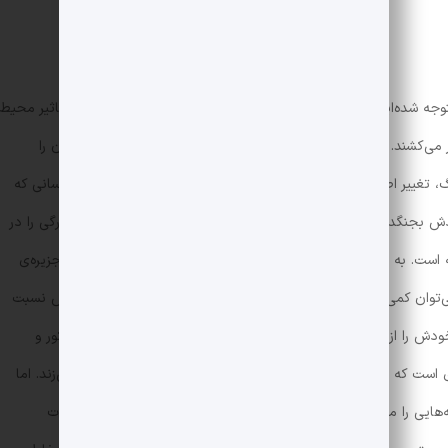
وجه شده‌اید، این دو داستان تا حدودی بهم شباهت دارند. هر دو، تاثیر محیط
می‌کشند. هر دو نویسنده معتقد هستند که هرج‌ومرج می‌تواند تمدن را
گ، تغییر اصالت به وحشی‌گری را در یک انسان به تصویر می‌کشد. انسانی که
ش بجنگد. صادق هدایت، در داستانی کوتاه‌تر، تغییر اصالت به بیچارگی را در
است. به عبارتی، ورامین ایران در داستان هدایت، دست کمی از آن جزیره‌ی
ی می‌توان کمی به اصرار صادق هدایت، به اصالت و برجسته بودن خودش نسبت
ودش را از «سایر رجاله‌ها» متمایز می‌دانست. او در نقش راوی بوف کور و
 که برای رسیدن به عدالت، مهربانی، وفاداری و محبت له‌له می‌زند. اما
ه‌هایی را می‌بینیم که به دو دسته تقسیم می‌شوند و یک دسته از شدت