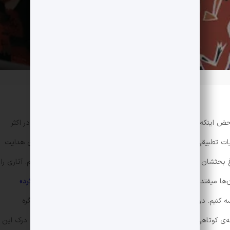
 محض اینکه اسم صادق هدایت می‌آید، او را با کافکا مقایسه می‌کنند. در اکثر
یات تطبیقی را موضوع اصلی بحثشان قرار دهند، مقایسه‌ی آثار صادق هدایت
غ بحثشان باشد. اما ما در اینجا، یعنی در کتابچی، اخلاق دیگری داریم. آثاری را
‌ها میفتد. در این مقاله، قرار است دو داستان جذاب یعنی
«سگ ولگرد»
سه کنیم. دو کتاب با دو مضمون نسبتا مشابه که با عقایدی متفاوت گره
‌ی کوتاهی در اختیارتان قرار دهیم تا اگر آن‌ها را نخوانده‌اید، قادر به درک این