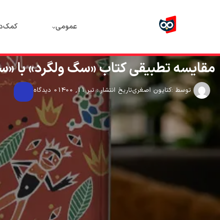
عمومی
کمک‌د
مقایسه تطبیقی کتاب «سگ ولگرد» با «سا
توسط :
کتایون اصغری
تاریخ انتشار : تیر 11, 1400
0 دیدگاه