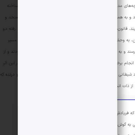
چه‌های مدرسه‌ای است که طی یک سانحه‌ی هوایی، سر از جزیره‌ای ناشناخته
د و به همین ترتیب، هیچ قانونی در آن‌جا وجود ندارد. بچه‌ها ابتدا متحد و
یند، قانون‌هایی وضع می‌کنند و طی آن به زندگی می‌پردازند. اما رفته رفته دو
 به وحشی‌گری، شکار و هرج و مرج رو می‌آورند. آن‌ها آنقدر در این مسیر
د و به یکدیگر رحم نمی‌کنند. در این میان، کسانی که با اصالت بودند و از
جام برخی اعمال خون‌خوارانه می‌شوند. ویلیام گولدینگ در واقع، در این اثر
 شیطانی دارد که با شرایط محیطی، زنده می‌شوند. شیطانی وحشی و درنده که
از ذات انسان‌ها است.
 فریادش بلند شد. هر دو روبه‌روی هم قرار گرفته و مثل دو
ی به گوش رالف رسید: «بذار من حرف بزنم.» پیگی صدف