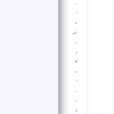
ر
ا
م
ش
ب
ر
ق
ر
ا
ر
ب
و