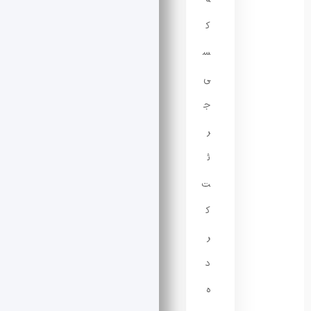
ک
س
ی
ج
ر
ئ
ت
ک
ر
د
ه