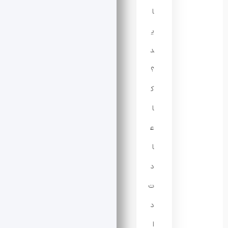
ا
ی
د
؟
ک
ا
ع
ا
د
ت
د
ا