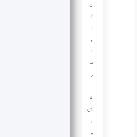
ن
ک
ا
ب
ه
س
ر
ا
غ
ش
ب
ی