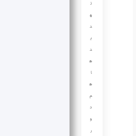
ت
ه
د
ی
د
ه
ا
ه
م
د
و
ر