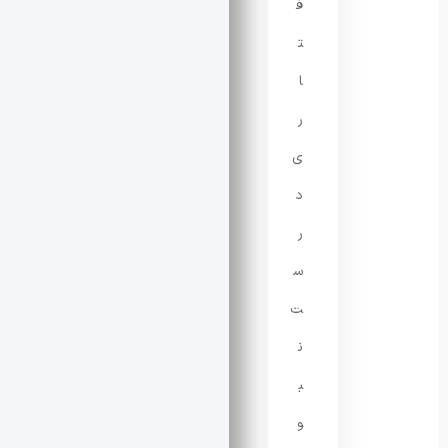
ف
ت
ا
ر
ی
د
ر
س
ت
ن
ب
و