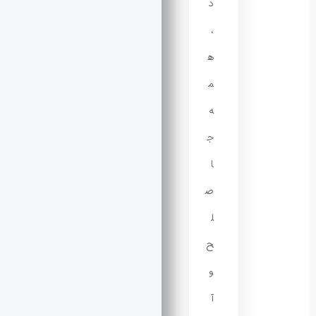
د
،
ه
م
ه
ج
ا
ص
ل
ح
و
آ