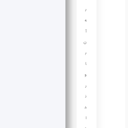
ب
ه
آ
ن
ب
ا
و
ر
ن
د
ا