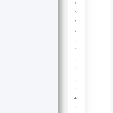
ب
و
د
د
ر
آ
پ
ا
ر
ت
م
ا