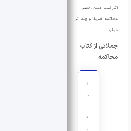
ست: مسخ، قصر،
، آمریکا و چند اثر
تی از کتاب
مه
ک
ا
،
د
ر