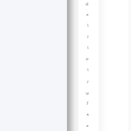
ی
م
ا
ت
ا
ج
ا
ی
ی
ک
ه
م