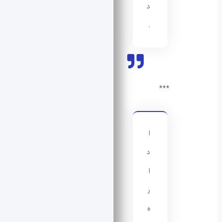
د
.
***
ا
د
ا
ر
ه‌