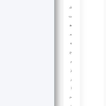
ش
ت
ه
م
ه
چ
ی
ز
ر
ا
ح