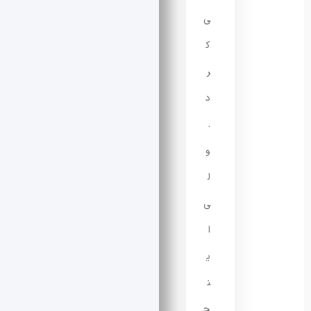
ی‌
ک
ر
د
.
و
ل
ی
ا
ی
ن
ج