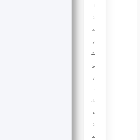
ا
ن
د
ی
ش
ی
پ
ی
ش
ه
ن
م