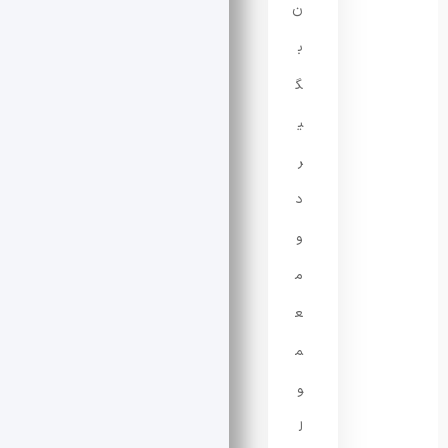
ن
ب
گ
ی
ر
د
و
م
ع
م
و
ل