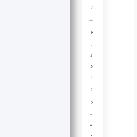
ک
ش
و
ر
ی
ق
ا
ن
و
ن‌
م
د