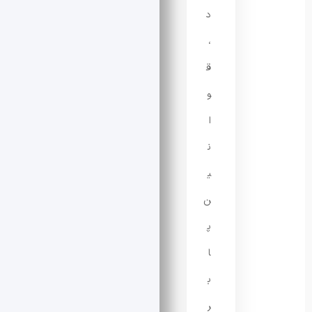
د
،
ق
و
ا
ن
ی
ن
پ
ا
ب
ر