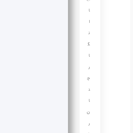
ا
ا
ن
گ
ا
ر
چ
ن
ا
ن
ر