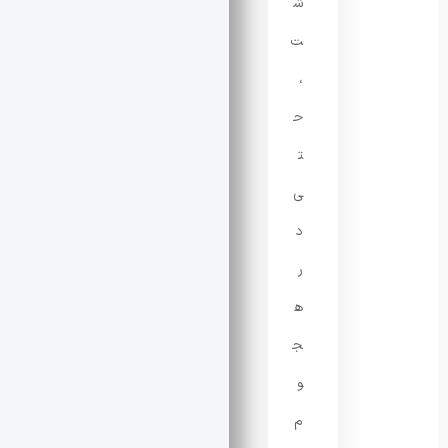
ش
ت
،
ح
ت
ی
د
ر
ه
ج
و
م