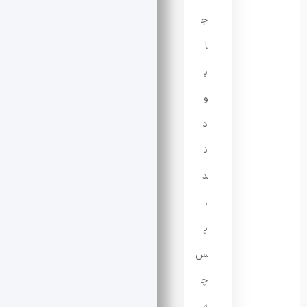
ج
ا
ب
و
د
ن
د
،
پ
س
چ
ه