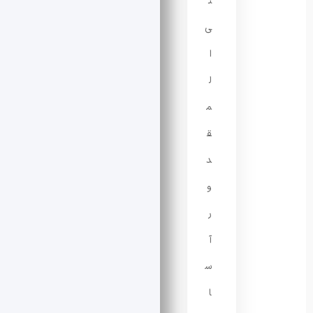
ت
ی‌
ا
ل
م
ق
د
و
ر
آ
س
ا