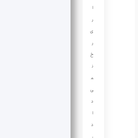
ا
ر
ی
ر
خ
ن
م
ی‌
د
ا
د
،