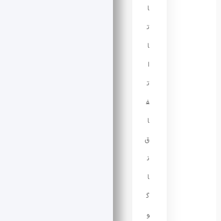
ا
ت
ا
ا
ت
ف
ا
ق
ن
ا
گ
و