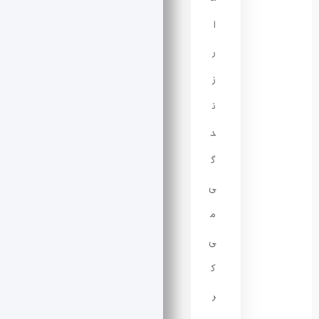
ا
ر
ز
ن
د
گ
ی
م
ی‌
ک
ر