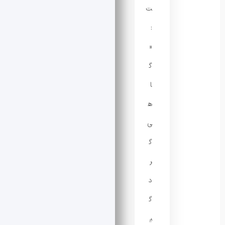
ت
:
«
گ
ا
ه
ی
گ
ر
د
گ
ی