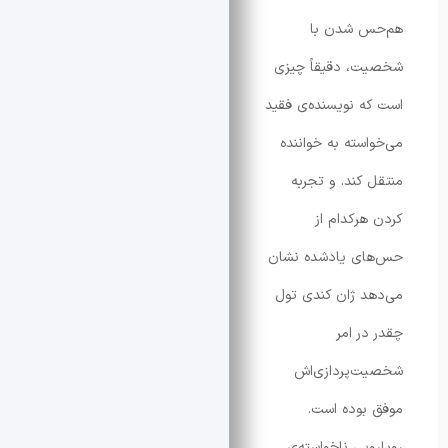
 شدن با
، دقیقاً چیزی
 نویسنده‌ی فقید
سته به خواننده
کند. و تجربه
رکدام از
ی یادشده نشان
 ژان کندی تول
ر امر
‌پردازی‌اش
وده است.
یی ناخواسته‌ی