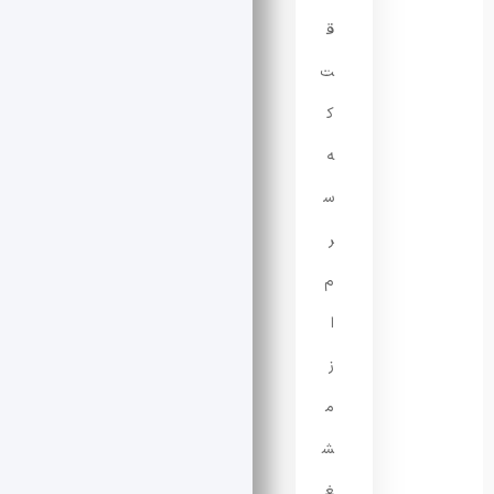
ق
ت‌
ک
ه
س
ر
م
ا
ز
م
ش
غ