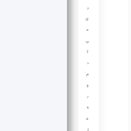
ر
ی
م
ی‌
ک
ن
م
و
ب
ه‌
ع
ل