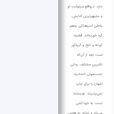
درواقع سرنوشت او
رترین کتابش،
 اندوهناکی به‌هم
ده‌اند. قضیه،
 تلخ و گریه‌آور
عد از آن‌که
 مختلف، رمانی
وان اتحادیه
 را برای چاپ
یرند، نویسنده
ه خودکشی
 و تمام. به همین