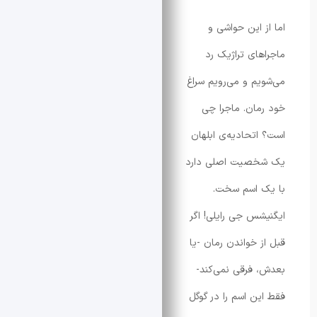
 این حواشی و
ای تراژیک رد
م و می‌رویم سراغ
ان. ماجرا چی
تحادیه‌ی ابلهان
صیت اصلی دارد
 اسم سخت.
س جی رایلی! اگر
 خواندن رمان -یا
فرقی نمی‌کند-
ن اسم را در گوگل