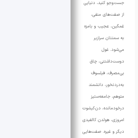
و کنید، دنیایی
‌های منفی،
 عجیب و بامزه
تان سرازیر
. غول
داشتنی، چاق
رف، فیلسوف
نخور، دانشمند
 جامعه‌ستیز
انده، دن‌کیشوت
، هولدن کالفیدی
 غیره. صفت‌هایی