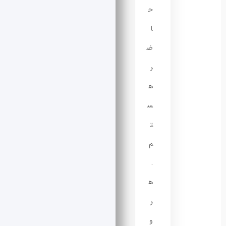
ح
ا
ض
ر
ه
س
ت
م
.
ه
ر
و