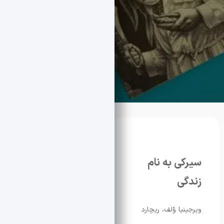
ی به نام
ی
ا وُلف، ریچارد