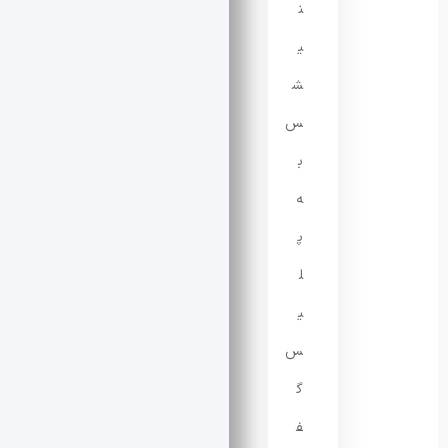
ن
ی
ش
س
ب
ه
پ
ل
ی
س
گ
ف