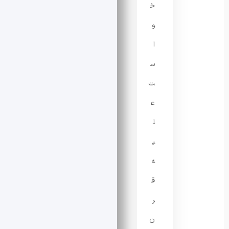
خ
و
ا
س
ت
ع
ل
ی
ه
ق
ر
ن