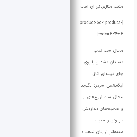
ثال‌زدنی آن است.
[product-box pro
code=6
است کتاب
 باشد و با بوی
سه‌ای اتاق
س، سردرد نگیرید.
ست آروغ‌های او
ت‌های مداومش
‌ی وضعیت
ش آزارتان ندهد و