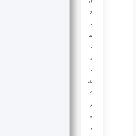
ل
ت
ن
ظ
ی
م
ی
ک
ک
ی
ف
ر