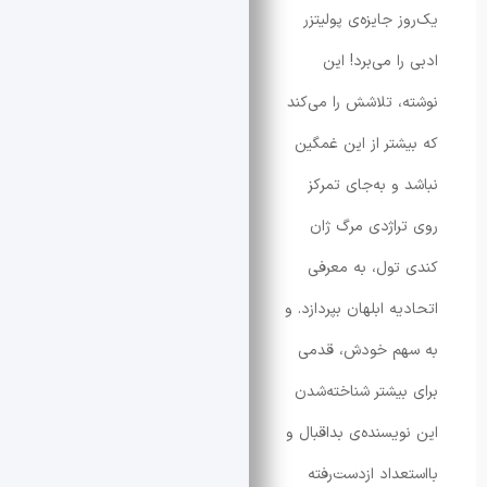
جایزه‌ی پولیتزر
 می‌برد! این
 تلاشش را می‌کند
تر از این غمگین
و به‌جای تمرکز
اژدی مرگ ژان
ول، به معرفی
 ابلهان بپردازد. و
م خودش، قدمی
یشتر شناخته‌شدن
یسنده‌ی بداقبال و
داد ازدست‌رفته