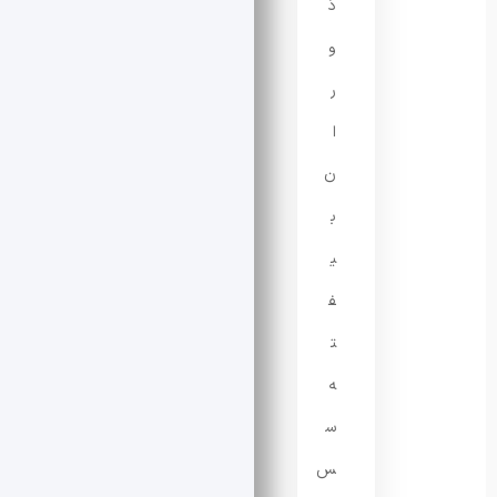
دَ
و
ر
ا
ن
ب
ی
ف
ت
ه
س
س