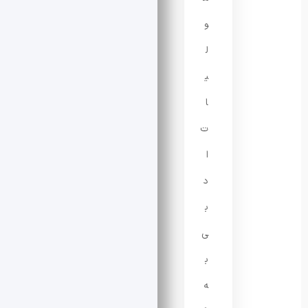
و
ل
ی
ا
ت
ا
د
ب
ی
ب
ه