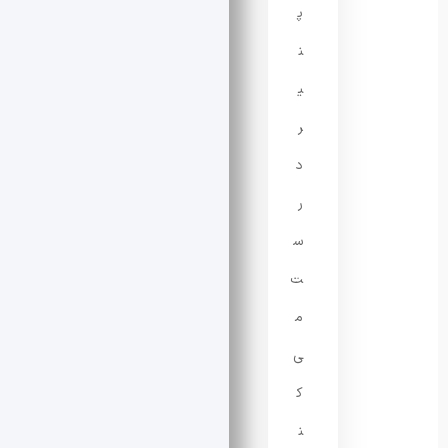
پ
ن
ی
ر
د
ر
س
ت
م
ی‌
ک
ن