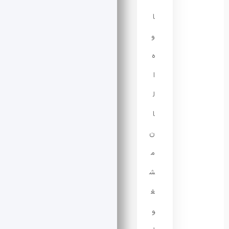
ا
و
ه
ا
ل
ا
ن
م
ش
غ
و