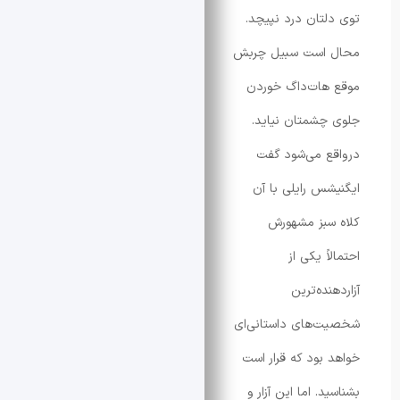
تان درد نپیچد.
است سبیل چربش
هات‌داگ خوردن
شمتان نیاید.
 می‌شود گفت
س رایلی با آن
بز مشهورش
ً یکی از
ده‌ترین
‌های داستانی‌ای
بود که قرار است
. اما این آزار و