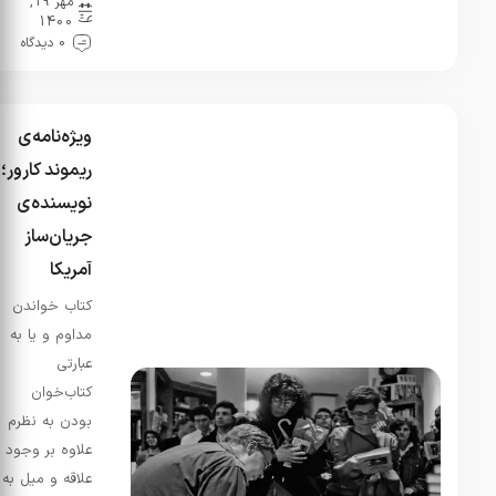
مهر 19,
پرماجرا و
1400
قشنگی
0 دیدگاه
بود.ضمن
اینکه زمینه
مذهبی هم
داشت کلا
ویژه‌نامه‌ی
خوشم اومد
ریموند کارور؛
نویسنده‌ی
فرانک
در
نقدی بر
جریان‌ساز
کتاب
آمریکا
انسان
کتاب خواندن
خردمند،
شروین
مداوم و یا به
وکیلی
عبارتی
تیر 28,
کتاب‌خوان
1405
بودن به نظرم
من پس از
علاوه بر وجود
شرایط
علاقه و میل به
خاص کمی