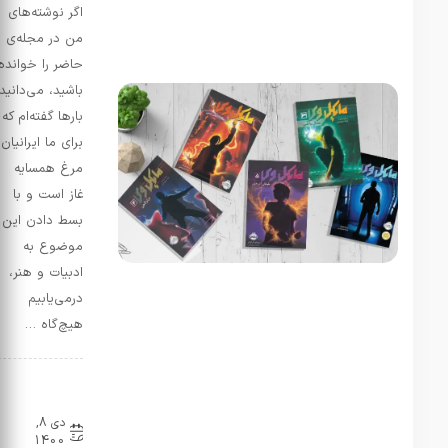
اگر نوشته‌های
من در مجله‌ی
حاضر را خوانده
رادمان
در
باشید، می‌دانید
معرفی
بارها گفته‌ام که
بهترین
برای ما ایرانیان
ترجمه‌
مرغ همسایه
رمان
غاز است و با
جنایت و
بسط دادن این
مکافات
موضوع به
مرداد 7,
ادبیات و هنر،
1405
شگفتا
درمی‌یابیم
شگفتا که
هیچ‌گاه …
اسم افرادی
رو در این
لیست می
نقد و
بینم که
بررسی
حتی وجود
دی 8,
1400
خارجی