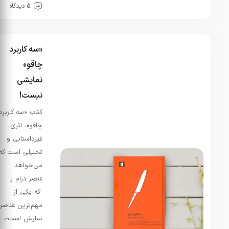
5 دیدگاه
ندارن ،
چطور
انتشارات
سپهر…
«سه کاربرد
شهبانو
در
چاقو»
یا رب مرا
نمایشی
یاری بده
نیست!
تا سخت
آزارش
کتاب «سه کاربرد
کنم-شعر
چاقو»، اثری
روز از
غیرداستانی و
سیمین
تحلیلی است که
بهبهانی
می‌خواهد
مرداد 3,
عنصر درام را
1405
-که یکی از
درود کل
اهنگ این
مهم‌ترین عناصر
مناظره
نمایش است-،
وجود