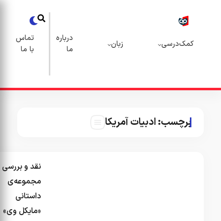
×
خرید
درباره
تماس
کتاب از
عمومی
بان
ما
با ما
فروشگاه
کمک‌درسی
کتابچی
زبان
درباره ما
تماس با ما
ریکا
خرید کتاب از فروشگاه ک
نقد و بررسی
مجموعه‌ی
آخرین
داستانی
نظرات
«مایکل وی»