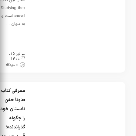
اصلی این کتاب
«Studying the
novel» است و
به عنوان …
نقد و
بررسی
تیر 15,
1400
0 دیدگاه
معرفی کتاب
«دوتا خفن
تابستان خود
را چگونه
گذراندند»؛