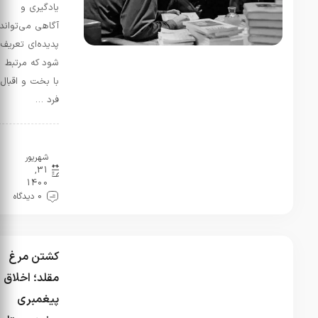
دچار حالات
یادگیری و
روحی
آگاهی می‌تواند
روانی
پدیده‌ای تعریف
نامناسب و
شود که مرتبط
البته
غمگین
با بخت و اقبال
بودم تقریبا
فرد …
نیمی از
کتاب
انسان…
ویژه‌نامه
شهریور
31,
1400
0 دیدگاه
کشتن مرغ
مقلد؛ اخلاق
پیغمبری