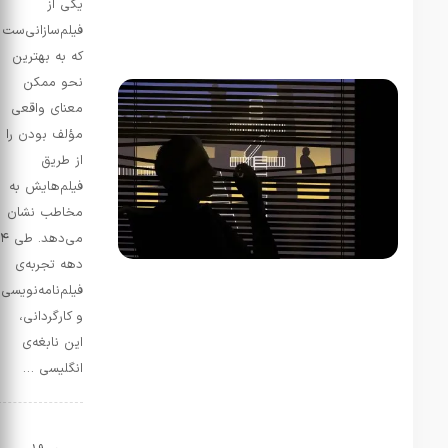
علم!
یکی از
استادهایی
فیلم‌سازانی‌ست
تا این
که به بهترین
اندازه
نحو ممکن
بیسواد و
عقده ای
معنای واقعی
جای…
مؤلف بودن را
از طریق
فاطمه
در
فیلم‌هایش به
معرفی و
مخاطب نشان
بررسی
می‌دهد. طی ۴
کتاب
«خاطرات
دهه تجربه‌ی
سفیر» اثر
فیلم‌نامه‌نویسی
«نیلوفر
و کارگردانی،
شادمهری»
این نابغه‌ی
تیر 31,
انگلیسی …
1405
سلام بسیار
کتاب
سینماکتاب
جذاب و