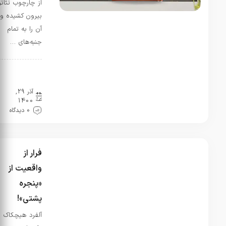
از چارچوب تئاتر
نداره؟ چون
بیرون کشیده و
من فقط
شعر بانو
آن را به تمام
سیمین رو
جنبه‌های …
پیدا کزدم
سحر
در
نقد و
بررسی
معرفی
آذر 29,
دانشگاه
1400
خوارزمی
0 دیدگاه
(تهران و
کرج)
مرداد 1,
1405
فرار از
بیشتر به
واقعیت از
بیمارستان
«پنجره
روانی
شباهت
پشتی»!
داره تا یک
آلفرد هیچکاک
مکانی برای